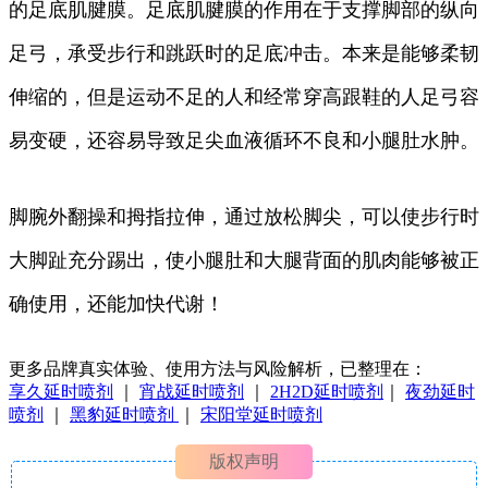
的足底肌腱膜。足底肌腱膜的作用在于支撑脚部的纵向
足弓，承受步行和跳跃时的足底冲击。本来是能够柔韧
伸缩的，但是运动不足的人和经常穿高跟鞋的人足弓容
易变硬，还容易导致足尖血液循环不良和小腿肚水肿。
脚腕外翻操和拇指拉伸，通过放松脚尖，可以使步行时
大脚趾充分踢出，使小腿肚和大腿背面的肌肉能够被正
确使用，还能加快代谢！
更多品牌真实体验、使用方法与风险解析，已整理在：
享久延时喷剂
｜
宵战延时喷剂
｜
2H2D延时喷剂
｜
夜劲延时
喷剂
｜
黑豹延时喷剂
｜
宋阳堂延时喷剂
版权声明