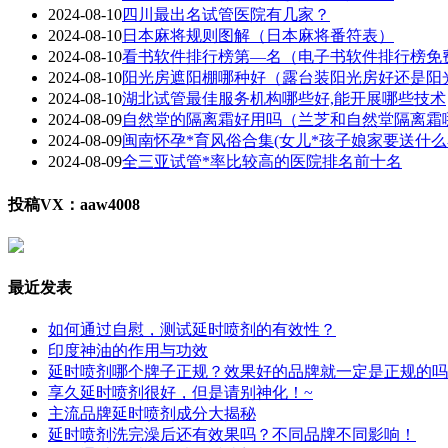
2024-08-10
四川最出名试管医院有几家？
2024-08-10
日本麻将规则图解（日本麻将番符表）
2024-08-10
看书软件排行榜第—名（电子书软件排行榜免
2024-08-10
阳光房遮阳棚哪种好（露台装阳光房好还是阳
2024-08-10
湖北试管最佳服务机构哪些好,能开展哪些技术
2024-08-09
自然堂的隔离霜好用吗（兰芝和自然堂隔离霜
2024-08-09
闽南怀孕*育风俗合集(女儿*孩子娘家要送什么
2024-08-09
全三亚试管*率比较高的医院排名前十名
投稿VX：aaw4008
最近发表
如何通过自慰，测试延时喷剂的有效性？
印度神油的作用与功效
延时喷剂哪个牌子正规？效果好的品牌就一定是正规的吗
享久延时喷剂很好，但是请别神化！~
主流品牌延时喷剂成分大揭秘
延时喷剂洗完澡后还有效果吗？不同品牌不同影响！