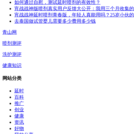
如何通过自慰，测试延时喷剂的有效性？
宵战战神版喷剂真实用户反馈大公开：我用三个月收集的
宵战战神延时喷剂青春版，年轻人真能用吗？25岁小伙
去泰国做试管婴儿需要多少费用多少钱
青山网
喷剂测评
洗护测评
健康知识
网站分类
延时
百科
推广
创业
健康
资讯
好物