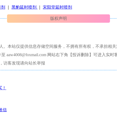
喷剂
｜
黑豹延时喷剂
｜
宋阳堂延时喷剂
版权声明
本人。本站仅提供信息存储空间服务，不拥有所有权，不承担相关
aw4008@foxmail.com 网站右下角【投诉删除】可进入实时
，访客发现请向站长举报
买！
迷信