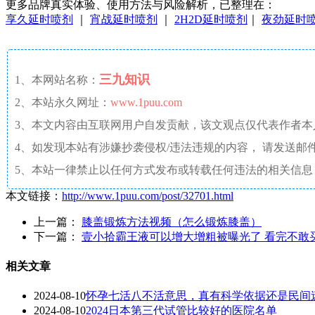
更多品牌真实体验、使用方法与风险解析，已整理在：
享久延时喷剂
｜
宵战延时喷剂
｜
2H2D延时喷剂
｜
夜劲延时
三九知识
1、本网站名称：
2、本站永久网址：
www.1puu.com
3、本文内容由互联网用户自发贡献，该文观点仅代表作者
4、如发现本站有涉嫌抄袭侵权/违法违规的内容， 请发送邮件至 a
5、本站一律禁止以任何方式发布或转载任何违法的相关信息
本文链接：
http://www.1puu.com/post/32701.html
上一篇：
膝盖锻炼方法视频（怎么锻炼膝盖）
下一篇：
壹小拾霸王液可以增大增粗被曝光了 看完不敢
相关文章
2024-08-10
怀孕七活八不活意思，真有科学依据还是民间
2024-08-10
2024日本第三代试管比较好的医院名单