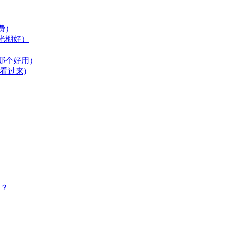
费）
光棚好）
哪个好用）
看过来)
？