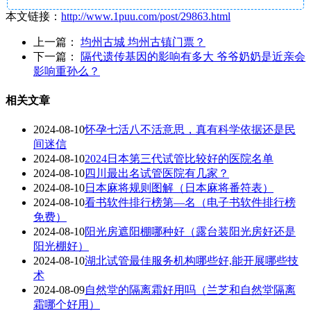
本文链接：
http://www.1puu.com/post/29863.html
上一篇：
均州古城 均州古镇门票？
下一篇：
隔代遗传基因的影响有多大 爷爷奶奶是近亲会
影响重孙么？
相关文章
2024-08-10
怀孕七活八不活意思，真有科学依据还是民
间迷信
2024-08-10
2024日本第三代试管比较好的医院名单
2024-08-10
四川最出名试管医院有几家？
2024-08-10
日本麻将规则图解（日本麻将番符表）
2024-08-10
看书软件排行榜第—名（电子书软件排行榜
免费）
2024-08-10
阳光房遮阳棚哪种好（露台装阳光房好还是
阳光棚好）
2024-08-10
湖北试管最佳服务机构哪些好,能开展哪些技
术
2024-08-09
自然堂的隔离霜好用吗（兰芝和自然堂隔离
霜哪个好用）