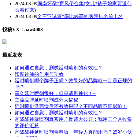
2024-08-09
闽南怀孕*育风俗合集(女儿*孩子娘家要送什
么看过来)
2024-08-09
全三亚试管*率比较高的医院排名前十名
投稿VX：aaw4008
最近发表
如何通过自慰，测试延时喷剂的有效性？
印度神油的作用与功效
延时喷剂哪个牌子正规？效果好的品牌就一定是正规的
吗？
享久延时喷剂很好，但是请别神化！~
主流品牌延时喷剂成分大揭秘
延时喷剂洗完澡后还有效果吗？不同品牌不同影响！
如何通过自慰，测试延时喷剂的有效性？
宵战战神版喷剂真实用户反馈大公开：我用三个月收集
的评价汇总
宵战战神延时喷剂青春版，年轻人真能用吗？25岁小伙