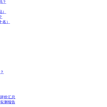
吗？
品）
？
十名）
？
评价汇总
的实测报告