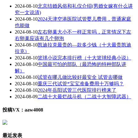
2024-08-10
北京结婚风俗和礼仪介绍(男婚女嫁有什么讲
究一文说清)
2024-08-10
2024天津空港医院试管婴儿费用，普通家庭
也能做
2024-08-10
左右卵巢大小不一样正常吗，正常情况下左
右卵巢应该有几个卵泡
2024-08-10
凯迪拉克最贵的—款多少钱（十大最贵凯迪
拉克）
2024-08-10
篮球小说完本排行榜（十大篮球经典小说）
2024-08-10
中国最可怕的部队（最恐怖的特种部队讲
解）
2024-08-10
试管在哪儿做比较好最安全 试管去哪做
2024-08-10
重庆三代试管*宝宝准备费用十万够吗？
2024-08-10
2024年岳阳试管三代医院排行榜来了
2024-08-09
二战十大最烂战斗机（二战十大智障武器）
投稿VX：aaw4008
最近发表