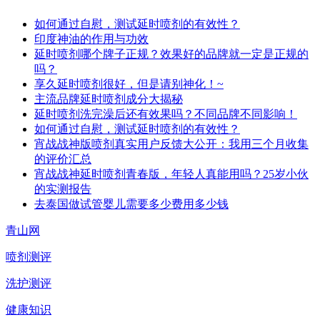
如何通过自慰，测试延时喷剂的有效性？
印度神油的作用与功效
延时喷剂哪个牌子正规？效果好的品牌就一定是正规的
吗？
享久延时喷剂很好，但是请别神化！~
主流品牌延时喷剂成分大揭秘
延时喷剂洗完澡后还有效果吗？不同品牌不同影响！
如何通过自慰，测试延时喷剂的有效性？
宵战战神版喷剂真实用户反馈大公开：我用三个月收集
的评价汇总
宵战战神延时喷剂青春版，年轻人真能用吗？25岁小伙
的实测报告
去泰国做试管婴儿需要多少费用多少钱
青山网
喷剂测评
洗护测评
健康知识