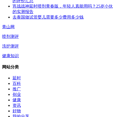
的评价汇总
宵战战神延时喷剂青春版，年轻人真能用吗？25岁小伙
的实测报告
去泰国做试管婴儿需要多少费用多少钱
青山网
喷剂测评
洗护测评
健康知识
网站分类
延时
百科
推广
创业
健康
资讯
好物
我的分享