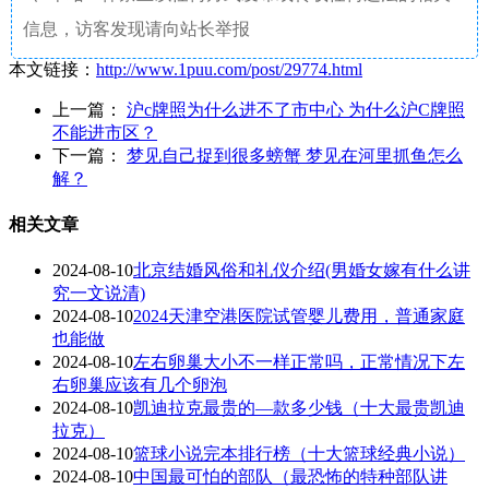
信息，访客发现请向站长举报
本文链接：
http://www.1puu.com/post/29774.html
上一篇：
沪c牌照为什么进不了市中心 为什么沪C牌照
不能进市区？
下一篇：
梦见自己捉到很多螃蟹 梦见在河里抓鱼怎么
解？
相关文章
2024-08-10
北京结婚风俗和礼仪介绍(男婚女嫁有什么讲
究一文说清)
2024-08-10
2024天津空港医院试管婴儿费用，普通家庭
也能做
2024-08-10
左右卵巢大小不一样正常吗，正常情况下左
右卵巢应该有几个卵泡
2024-08-10
凯迪拉克最贵的—款多少钱（十大最贵凯迪
拉克）
2024-08-10
篮球小说完本排行榜（十大篮球经典小说）
2024-08-10
中国最可怕的部队（最恐怖的特种部队讲