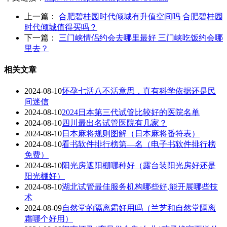
上一篇：
合肥碧桂园时代倾城有升值空间吗 合肥碧桂园
时代倾城值得买吗？
下一篇：
三门峡情侣约会去哪里最好 三门峡吃饭约会哪
里去？
相关文章
2024-08-10
怀孕七活八不活意思，真有科学依据还是民
间迷信
2024-08-10
2024日本第三代试管比较好的医院名单
2024-08-10
四川最出名试管医院有几家？
2024-08-10
日本麻将规则图解（日本麻将番符表）
2024-08-10
看书软件排行榜第—名（电子书软件排行榜
免费）
2024-08-10
阳光房遮阳棚哪种好（露台装阳光房好还是
阳光棚好）
2024-08-10
湖北试管最佳服务机构哪些好,能开展哪些技
术
2024-08-09
自然堂的隔离霜好用吗（兰芝和自然堂隔离
霜哪个好用）