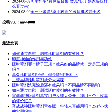
2024-08-09
闽南怀孕*育风俗合集(女儿*孩子娘家要送什
么看过来)
2024-08-09
全三亚试管*率比较高的医院排名前十名
投稿VX：aaw4008
最近发表
如何通过自慰，测试延时喷剂的有效性？
印度神油的作用与功效
延时喷剂哪个牌子正规？效果好的品牌就一定是正规的
吗？
享久延时喷剂很好，但是请别神化！~
主流品牌延时喷剂成分大揭秘
延时喷剂洗完澡后还有效果吗？不同品牌不同影响！
如何通过自慰，测试延时喷剂的有效性？
宵战战神版喷剂真实用户反馈大公开：我用三个月收集
的评价汇总
宵战战神延时喷剂青春版，年轻人真能用吗？25岁小伙
的实测报告