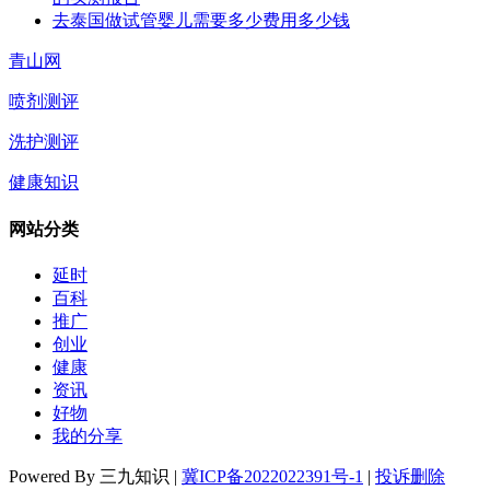
去泰国做试管婴儿需要多少费用多少钱
青山网
喷剂测评
洗护测评
健康知识
网站分类
延时
百科
推广
创业
健康
资讯
好物
我的分享
Powered By 三九知识 |
冀ICP备2022022391号-1
|
投诉删除