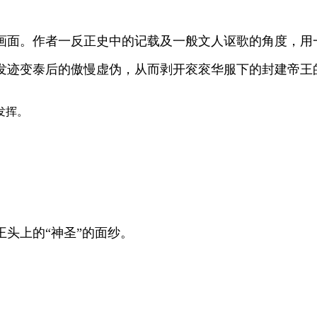
画面。作者一反正史中的记载及一般文人讴歌的角度，用
发迹变泰后的傲慢虚伪，从而剥开衮衮华服下的封建帝王
发挥。
头上的“神圣”的面纱。