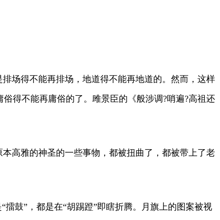
然是排场得不能再排场，地道得不能再地道的。然而，这样
庸俗得不能再庸俗的了。雎景臣的《般涉调?哨遍?高祖还
，原本高雅的神圣的一些事物，都被扭曲了，都被带上了老
是“擂鼓”，都是在“胡踢蹬”即瞎折腾。月旗上的图案被视