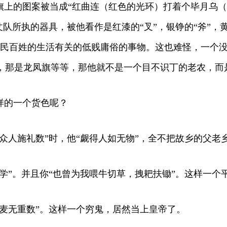
旗上的图案被当成“红曲连（红色的光环）打着个毕月乌（
队所执的器具，被他看作是红漆的“叉”，银铮的“斧”，黄
平民百姓的生活有关的低贱庸俗的事物。这也难怪，一个
，那是龙凤旗等等，那他就不是一个目不识丁的老农，而是
样的一个货色呢？
“众人施礼数”时，他“觑得人如无物”，全不把故乡的父老
村学”。并且你“也曾为我喂牛切草，拽耙扶锄”。这样一
米麦无重数”。这样一个穷鬼，居然当上皇帝了。