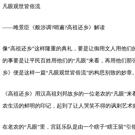
凡眼观世皆俗流
——雎景臣《般涉调?哨遍?高祖还乡》解读
像“高祖还乡”这样隆重的典礼，要是让御用文人用他们
的事要是让平民百姓用他们的“凡眼”来看，再用他们那
乡》便是这样一篇“凡眼观世皆俗流”的构思别致的妙章
《高祖还乡》用汉高祖刘邦故乡的一位老农的“凡眼”来
农生活的鲜明的印记，起到了让人哭笑不得的讽刺艺术
在老农的“凡眼”里，宫廷乐队是由一个瞎子“瞎王留”引