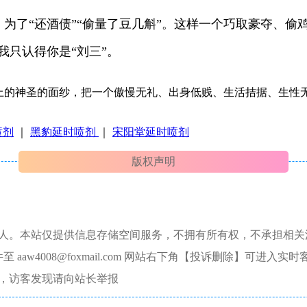
，为了“还酒债”“偷量了豆几斛”。这样一个巧取豪夺、偷鸡
我只认得你是“刘三”。
头上的神圣的面纱，把一个傲慢无礼、出身低贱、生活拮据、生性
喷剂
｜
黑豹延时喷剂
｜
宋阳堂延时喷剂
版权声明
本人。本站仅提供信息存储空间服务，不拥有所有权，不承担相关
aw4008@foxmail.com 网站右下角【投诉删除】可进入实时
，访客发现请向站长举报