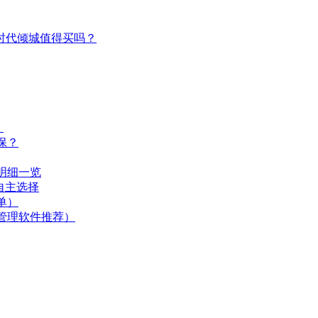
时代倾城值得买吗？
）
保？
明细一览
自主选择
单）
管理软件推荐）