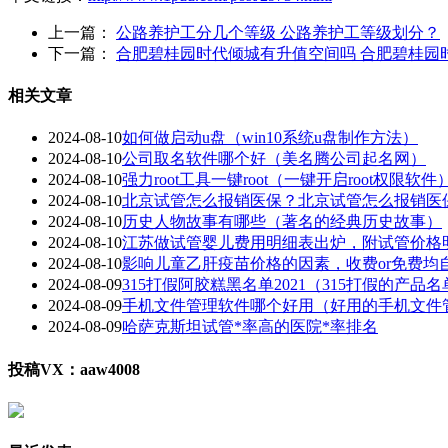
上一篇：
公路养护工分几个等级 公路养护工等级划分？
下一篇：
合肥碧桂园时代倾城有升值空间吗 合肥碧桂园
相关文章
2024-08-10
如何做启动u盘（win10系统u盘制作方法）
2024-08-10
公司取名软件哪个好（美名腾公司起名网）
2024-08-10
强力root工具一键root（一键开启root权限软件
2024-08-10
北京试管怎么报销医保？北京试管怎么报销医
2024-08-10
历史人物故事有哪些（著名的经典历史故事）
2024-08-10
江苏做试管婴儿费用明细表出炉，附试管价格
2024-08-10
影响儿童乙肝疫苗价格的因素，收费or免费均
2024-08-09
315打假阿胶糕黑名单2021（315打假的产品名
2024-08-09
手机文件管理软件哪个好用（好用的手机文件
2024-08-09
哈萨克斯坦试管*率高的医院*率排名
投稿VX：aaw4008