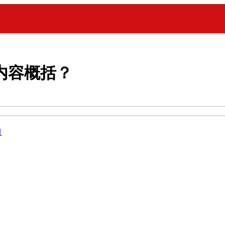
内容概括？
目