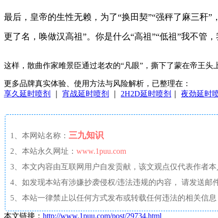
最后，皇帝的生性无赖，为了“换田契”“强秤了麻三秆”
更了名，唤做汉高祖”。你是什么“高祖”“低祖”我不管，
这样，散曲作家雎景臣通过老农的“凡眼”，撕下了蒙在帝王
更多品牌真实体验、使用方法与风险解析，已整理在：
享久延时喷剂
｜
宵战延时喷剂
｜
2H2D延时喷剂
｜
夜劲延时
三九知识
1、本网站名称：
2、本站永久网址：
www.1puu.com
3、本文内容由互联网用户自发贡献，该文观点仅代表作者
4、如发现本站有涉嫌抄袭侵权/违法违规的内容， 请发送邮件至 a
5、本站一律禁止以任何方式发布或转载任何违法的相关信息
本文链接：
http://www.1puu.com/post/29734.html