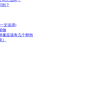
识别？
一文说清)
能做
卵巢应该有几个卵泡
克）