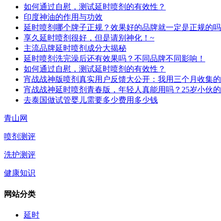
如何通过自慰，测试延时喷剂的有效性？
印度神油的作用与功效
延时喷剂哪个牌子正规？效果好的品牌就一定是正规的吗
享久延时喷剂很好，但是请别神化！~
主流品牌延时喷剂成分大揭秘
延时喷剂洗完澡后还有效果吗？不同品牌不同影响！
如何通过自慰，测试延时喷剂的有效性？
宵战战神版喷剂真实用户反馈大公开：我用三个月收集的
宵战战神延时喷剂青春版，年轻人真能用吗？25岁小伙
去泰国做试管婴儿需要多少费用多少钱
青山网
喷剂测评
洗护测评
健康知识
网站分类
延时