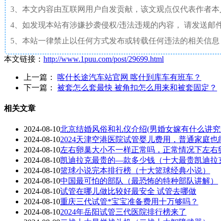
3、本文内容由互联网用户自发贡献，该文观点仅代表作者
4、如发现本站有涉嫌抄袭侵权/违法违规的内容， 请发送邮件至 a
5、本站一律禁止以任何方式发布或转载任何违法的相关信息
本文链接：
http://www.1puu.com/post/29699.html
上一篇：
喀什长途汽车站官网 喀什到库车有班车？
下一篇：
被套怎么套最快 被角扣怎么用来和被套固定？
相关文章
2024-08-10
北京结婚风俗和礼仪介绍(男婚女嫁有什么讲究
2024-08-10
2024天津空港医院试管婴儿费用，普通家庭也
2024-08-10
左右卵巢大小不一样正常吗，正常情况下左右
2024-08-10
凯迪拉克最贵的—款多少钱（十大最贵凯迪拉
2024-08-10
篮球小说完本排行榜（十大篮球经典小说）
2024-08-10
中国最可怕的部队（最恐怖的特种部队讲解）
2024-08-10
试管在哪儿做比较好最安全 试管去哪做
2024-08-10
重庆三代试管*宝宝准备费用十万够吗？
2024-08-10
2024年岳阳试管三代医院排行榜来了