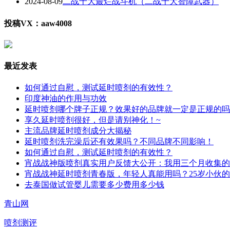
2024-08-09
二战十大最烂战斗机（二战十大智障武器）
投稿VX：aaw4008
最近发表
如何通过自慰，测试延时喷剂的有效性？
印度神油的作用与功效
延时喷剂哪个牌子正规？效果好的品牌就一定是正规的吗
享久延时喷剂很好，但是请别神化！~
主流品牌延时喷剂成分大揭秘
延时喷剂洗完澡后还有效果吗？不同品牌不同影响！
如何通过自慰，测试延时喷剂的有效性？
宵战战神版喷剂真实用户反馈大公开：我用三个月收集的
宵战战神延时喷剂青春版，年轻人真能用吗？25岁小伙
去泰国做试管婴儿需要多少费用多少钱
青山网
喷剂测评