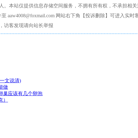
本人。本站仅提供信息存储空间服务，不拥有所有权，不承担相关
aw4008@foxmail.com 网站右下角【投诉删除】可进入实时
，访客发现请向站长举报
一文说清)
能做
卵巢应该有几个卵泡
克）