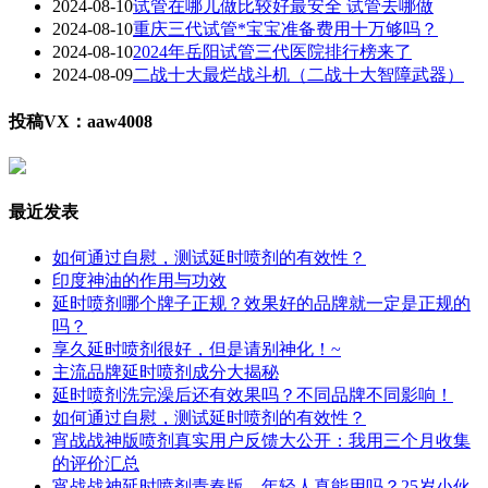
2024-08-10
试管在哪儿做比较好最安全 试管去哪做
2024-08-10
重庆三代试管*宝宝准备费用十万够吗？
2024-08-10
2024年岳阳试管三代医院排行榜来了
2024-08-09
二战十大最烂战斗机（二战十大智障武器）
投稿VX：aaw4008
最近发表
如何通过自慰，测试延时喷剂的有效性？
印度神油的作用与功效
延时喷剂哪个牌子正规？效果好的品牌就一定是正规的
吗？
享久延时喷剂很好，但是请别神化！~
主流品牌延时喷剂成分大揭秘
延时喷剂洗完澡后还有效果吗？不同品牌不同影响！
如何通过自慰，测试延时喷剂的有效性？
宵战战神版喷剂真实用户反馈大公开：我用三个月收集
的评价汇总
宵战战神延时喷剂青春版，年轻人真能用吗？25岁小伙