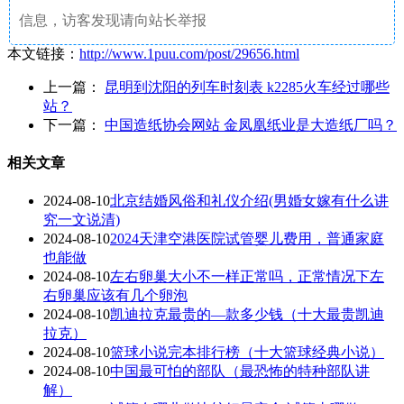
信息，访客发现请向站长举报
本文链接：
http://www.1puu.com/post/29656.html
上一篇：
昆明到沈阳的列车时刻表 k2285火车经过哪些
站？
下一篇：
中国造纸协会网站 金凤凰纸业是大造纸厂吗？
相关文章
2024-08-10
北京结婚风俗和礼仪介绍(男婚女嫁有什么讲
究一文说清)
2024-08-10
2024天津空港医院试管婴儿费用，普通家庭
也能做
2024-08-10
左右卵巢大小不一样正常吗，正常情况下左
右卵巢应该有几个卵泡
2024-08-10
凯迪拉克最贵的—款多少钱（十大最贵凯迪
拉克）
2024-08-10
篮球小说完本排行榜（十大篮球经典小说）
2024-08-10
中国最可怕的部队（最恐怖的特种部队讲
解）