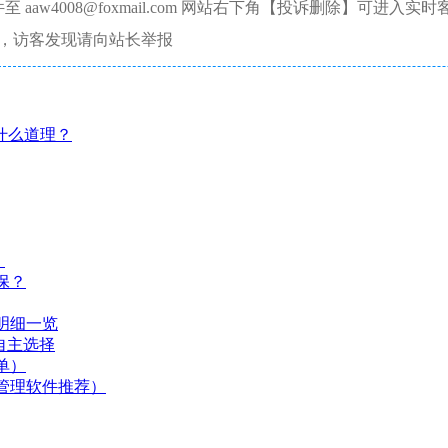
aw4008@foxmail.com 网站右下角【投诉删除】可进入实时
，访客发现请向站长举报
什么道理？
）
保？
明细一览
自主选择
单）
管理软件推荐）