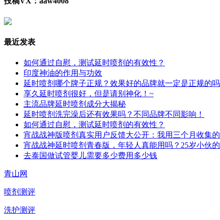
投稿VX：aaw4008
最近发表
如何通过自慰，测试延时喷剂的有效性？
印度神油的作用与功效
延时喷剂哪个牌子正规？效果好的品牌就一定是正规的吗
享久延时喷剂很好，但是请别神化！~
主流品牌延时喷剂成分大揭秘
延时喷剂洗完澡后还有效果吗？不同品牌不同影响！
如何通过自慰，测试延时喷剂的有效性？
宵战战神版喷剂真实用户反馈大公开：我用三个月收集的
宵战战神延时喷剂青春版，年轻人真能用吗？25岁小伙
去泰国做试管婴儿需要多少费用多少钱
青山网
喷剂测评
洗护测评