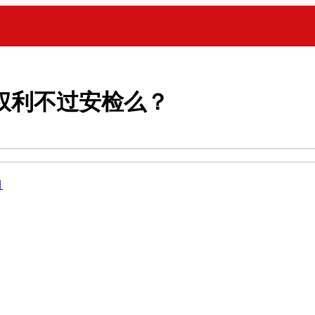
权利不过安检么？
目