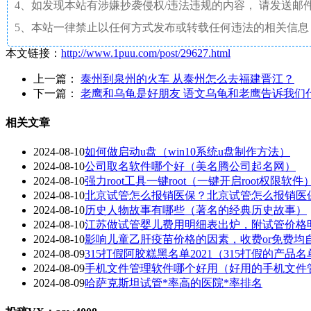
4、如发现本站有涉嫌抄袭侵权/违法违规的内容， 请发送邮件至 a
5、本站一律禁止以任何方式发布或转载任何违法的相关信息
本文链接：
http://www.1puu.com/post/29627.html
上一篇：
泰州到泉州的火车 从泰州怎么去福建晋江？
下一篇：
老鹰和乌龟是好朋友 语文乌龟和老鹰告诉我们
相关文章
2024-08-10
如何做启动u盘（win10系统u盘制作方法）
2024-08-10
公司取名软件哪个好（美名腾公司起名网）
2024-08-10
强力root工具一键root（一键开启root权限软件
2024-08-10
北京试管怎么报销医保？北京试管怎么报销医
2024-08-10
历史人物故事有哪些（著名的经典历史故事）
2024-08-10
江苏做试管婴儿费用明细表出炉，附试管价格
2024-08-10
影响儿童乙肝疫苗价格的因素，收费or免费均
2024-08-09
315打假阿胶糕黑名单2021（315打假的产品名
2024-08-09
手机文件管理软件哪个好用（好用的手机文件
2024-08-09
哈萨克斯坦试管*率高的医院*率排名