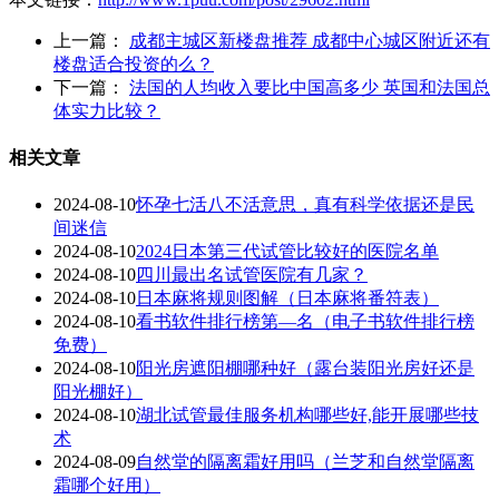
上一篇：
成都主城区新楼盘推荐 成都中心城区附近还有
楼盘适合投资的么？
下一篇：
法国的人均收入要比中国高多少 英国和法国总
体实力比较？
相关文章
2024-08-10
怀孕七活八不活意思，真有科学依据还是民
间迷信
2024-08-10
2024日本第三代试管比较好的医院名单
2024-08-10
四川最出名试管医院有几家？
2024-08-10
日本麻将规则图解（日本麻将番符表）
2024-08-10
看书软件排行榜第—名（电子书软件排行榜
免费）
2024-08-10
阳光房遮阳棚哪种好（露台装阳光房好还是
阳光棚好）
2024-08-10
湖北试管最佳服务机构哪些好,能开展哪些技
术
2024-08-09
自然堂的隔离霜好用吗（兰芝和自然堂隔离
霜哪个好用）