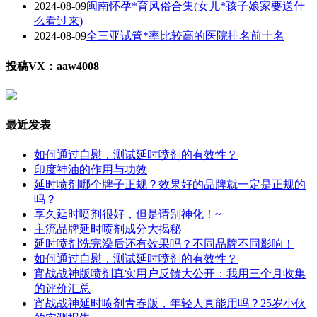
2024-08-09
闽南怀孕*育风俗合集(女儿*孩子娘家要送什
么看过来)
2024-08-09
全三亚试管*率比较高的医院排名前十名
投稿VX：aaw4008
最近发表
如何通过自慰，测试延时喷剂的有效性？
印度神油的作用与功效
延时喷剂哪个牌子正规？效果好的品牌就一定是正规的
吗？
享久延时喷剂很好，但是请别神化！~
主流品牌延时喷剂成分大揭秘
延时喷剂洗完澡后还有效果吗？不同品牌不同影响！
如何通过自慰，测试延时喷剂的有效性？
宵战战神版喷剂真实用户反馈大公开：我用三个月收集
的评价汇总
宵战战神延时喷剂青春版，年轻人真能用吗？25岁小伙