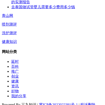
的实测报告
去泰国做试管婴儿需要多少费用多少钱
青山网
喷剂测评
洗护测评
健康知识
网站分类
延时
百科
推广
创业
健康
资讯
好物
我的分享
Powered By 三九知识 |
冀ICP备2022022391号-1
|
投诉删除