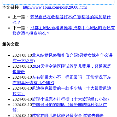
本文链接：
http://www.1puu.com/post/29600.html
上一篇：
梦见自己在收稻谷好不好 割稻谷的寓意是什
么？
下一篇：
成都主城区新楼盘推荐 成都中心城区附近还有
楼盘适合投资的么？
相关文章
2024-08-10
北京结婚风俗和礼仪介绍(男婚女嫁有什么讲
究一文说清)
2024-08-10
2024天津空港医院试管婴儿费用，普通家庭
也能做
2024-08-10
左右卵巢大小不一样正常吗，正常情况下左
右卵巢应该有几个卵泡
2024-08-10
凯迪拉克最贵的—款多少钱（十大最贵凯迪
拉克）
2024-08-10
篮球小说完本排行榜（十大篮球经典小说）
2024-08-10
中国最可怕的部队（最恐怖的特种部队讲
解）
2024-08-10
试管在哪儿做比较好最安全 试管去哪做