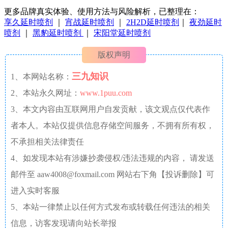
更多品牌真实体验、使用方法与风险解析，已整理在：
享久延时喷剂
｜
宵战延时喷剂
｜
2H2D延时喷剂
｜
夜劲延时
喷剂
｜
黑豹延时喷剂
｜
宋阳堂延时喷剂
版权声明
三九知识
1、本网站名称：
2、本站永久网址：
www.1puu.com
3、本文内容由互联网用户自发贡献，该文观点仅代表作
者本人。本站仅提供信息存储空间服务，不拥有所有权，
不承担相关法律责任
4、如发现本站有涉嫌抄袭侵权/违法违规的内容， 请发送
邮件至 aaw4008@foxmail.com 网站右下角【投诉删除】可
进入实时客服
5、本站一律禁止以任何方式发布或转载任何违法的相关
信息，访客发现请向站长举报