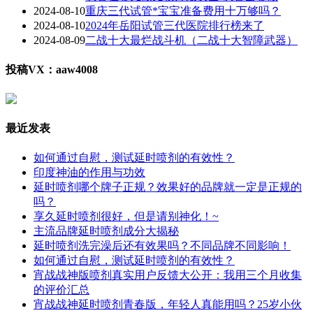
2024-08-10
重庆三代试管*宝宝准备费用十万够吗？
2024-08-10
2024年岳阳试管三代医院排行榜来了
2024-08-09
二战十大最烂战斗机（二战十大智障武器）
投稿VX：aaw4008
最近发表
如何通过自慰，测试延时喷剂的有效性？
印度神油的作用与功效
延时喷剂哪个牌子正规？效果好的品牌就一定是正规的
吗？
享久延时喷剂很好，但是请别神化！~
主流品牌延时喷剂成分大揭秘
延时喷剂洗完澡后还有效果吗？不同品牌不同影响！
如何通过自慰，测试延时喷剂的有效性？
宵战战神版喷剂真实用户反馈大公开：我用三个月收集
的评价汇总
宵战战神延时喷剂青春版，年轻人真能用吗？25岁小伙