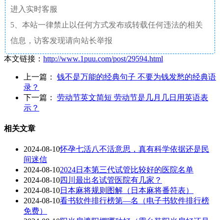
进入实时客服
5、本站一律禁止以任何方式发布或转载任何违法的相关
信息，访客发现请向站长举报
本文链接：
http://www.1puu.com/post/29594.html
上一篇：
钱不是万能的经典句子 不要为钱发愁的经典语
录？
下一篇：
劳动节英文简短 劳动节是几月几日用英语表
示？
相关文章
2024-08-10
怀孕七活八不活意思，真有科学依据还是民
间迷信
2024-08-10
2024日本第三代试管比较好的医院名单
2024-08-10
四川最出名试管医院有几家？
2024-08-10
日本麻将规则图解（日本麻将番符表）
2024-08-10
看书软件排行榜第—名（电子书软件排行榜
免费）