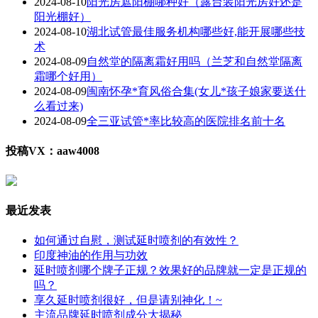
2024-08-10
阳光房遮阳棚哪种好（露台装阳光房好还是
阳光棚好）
2024-08-10
湖北试管最佳服务机构哪些好,能开展哪些技
术
2024-08-09
自然堂的隔离霜好用吗（兰芝和自然堂隔离
霜哪个好用）
2024-08-09
闽南怀孕*育风俗合集(女儿*孩子娘家要送什
么看过来)
2024-08-09
全三亚试管*率比较高的医院排名前十名
投稿VX：aaw4008
最近发表
如何通过自慰，测试延时喷剂的有效性？
印度神油的作用与功效
延时喷剂哪个牌子正规？效果好的品牌就一定是正规的
吗？
享久延时喷剂很好，但是请别神化！~
主流品牌延时喷剂成分大揭秘