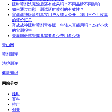
延时喷剂洗完澡后还有效果吗？不同品牌不同影响！
如何通过自慰，测试延时喷剂的有效性？
宵战战神版喷剂真实用户反馈大公开：我用三个月收集
的评价汇总
宵战战神延时喷剂青春版，年轻人真能用吗？25岁小伙
的实测报告
去泰国做试管婴儿需要多少费用多少钱
青山网
喷剂测评
洗护测评
健康知识
网站分类
延时
百科
推广
创业