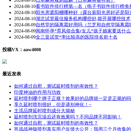
2024-08-10
日本麻将规则图解（日本麻将番符表）
2024-08-10
看书软件排行榜第—名（电子书软件排行榜免
2024-08-10
阳光房遮阳棚哪种好（露台装阳光房好还是阳
2024-08-10
湖北试管最佳服务机构哪些好,能开展哪些技术
2024-08-09
自然堂的隔离霜好用吗（兰芝和自然堂隔离霜
2024-08-09
闽南怀孕*育风俗合集(女儿*孩子娘家要送什么
2024-08-09
全三亚试管*率比较高的医院排名前十名
投稿VX：aaw4008
最近发表
如何通过自慰，测试延时喷剂的有效性？
印度神油的作用与功效
延时喷剂哪个牌子正规？效果好的品牌就一定是正规的吗
享久延时喷剂很好，但是请别神化！~
主流品牌延时喷剂成分大揭秘
延时喷剂洗完澡后还有效果吗？不同品牌不同影响！
如何通过自慰，测试延时喷剂的有效性？
宵战战神版喷剂真实用户反馈大公开：我用三个月收集的