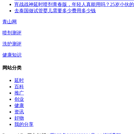
宵战战神延时喷剂青春版，年轻人真能用吗？25岁小伙
去泰国做试管婴儿需要多少费用多少钱
青山网
喷剂测评
洗护测评
健康知识
网站分类
延时
百科
推广
创业
健康
资讯
好物
我的分享