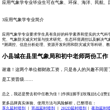
应用气象学专业毕业生可在气象、环保、海洋、民航、
3应用气象学专业简介
应用气象学专业要求学生具有良好的科学素养和坚实的大气科
究、气象防灾减灾对策与技术研究、生态环境调控以及解决气
*测调控、信息分析处理、资源开发利用和防灾减灾等科研、
小县城在县里气象局和初中老师两份工作
谢邀！这两个单位都财政工资，只是各人的兴趣不同罢了
是工资晋级……
总之，我还是赞去初中任教为佳！[作揖][握手][玫瑰][比心][赞][
更多品牌真实体验、使用方法与风险解析，已整理在：
享久延时喷剂
｜
宵战延时喷剂
｜
2H2D延时喷剂
｜
夜劲延时