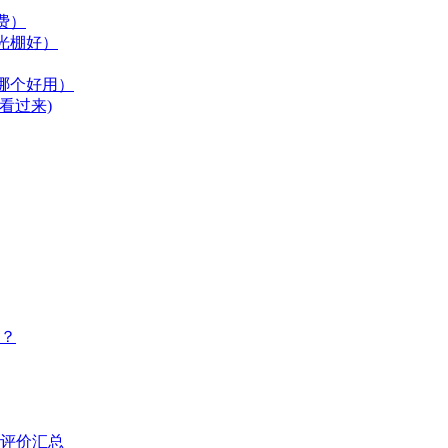
费）
光棚好）
哪个好用）
看过来)
？
评价汇总