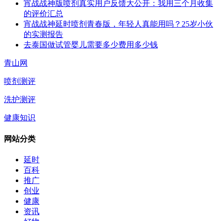
宵战战神版喷剂真实用户反馈大公开：我用三个月收集
的评价汇总
宵战战神延时喷剂青春版，年轻人真能用吗？25岁小伙
的实测报告
去泰国做试管婴儿需要多少费用多少钱
青山网
喷剂测评
洗护测评
健康知识
网站分类
延时
百科
推广
创业
健康
资讯