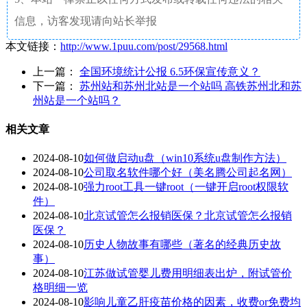
信息，访客发现请向站长举报
本文链接：
http://www.1puu.com/post/29568.html
上一篇：
全国环境统计公报 6.5环保宣传意义？
下一篇：
苏州站和苏州北站是一个站吗 高铁苏州北和苏
州站是一个站吗？
相关文章
2024-08-10
如何做启动u盘（win10系统u盘制作方法）
2024-08-10
公司取名软件哪个好（美名腾公司起名网）
2024-08-10
强力root工具一键root（一键开启root权限软
件）
2024-08-10
北京试管怎么报销医保？北京试管怎么报销
医保？
2024-08-10
历史人物故事有哪些（著名的经典历史故
事）
2024-08-10
江苏做试管婴儿费用明细表出炉，附试管价
格明细一览
2024-08-10
影响儿童乙肝疫苗价格的因素，收费or免费均