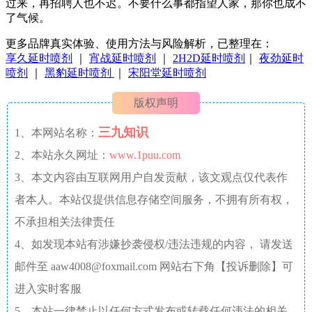
过来，再招聘人也不迟。不要什么事都指望人家，那你也成不
了气候。
更多品牌真实体验、使用方法与风险解析，已整理在：
享久延时喷剂
｜
宵战延时喷剂
｜
2H2D延时喷剂
｜
夜劲延时
喷剂
｜
黑豹延时喷剂
｜
宋阳堂延时喷剂
版权声明
三九知识
1、本网站名称：
2、本站永久网址：
www.1puu.com
3、本文内容由互联网用户自发贡献，该文观点仅代表作
者本人。本站仅提供信息存储空间服务，不拥有所有权，
不承担相关法律责任
4、如发现本站有涉嫌抄袭侵权/违法违规的内容， 请发送
邮件至 aaw4008@foxmail.com 网站右下角【投诉删除】可
进入实时客服
5、本站一律禁止以任何方式发布或转载任何违法的相关