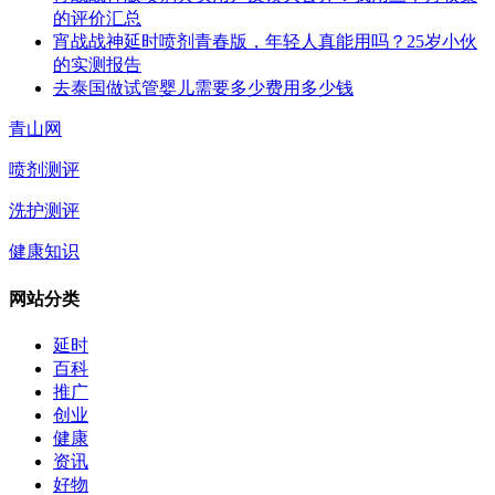
的评价汇总
宵战战神延时喷剂青春版，年轻人真能用吗？25岁小伙
的实测报告
去泰国做试管婴儿需要多少费用多少钱
青山网
喷剂测评
洗护测评
健康知识
网站分类
延时
百科
推广
创业
健康
资讯
好物