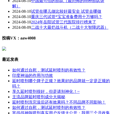
2024-08-10
中国最可怕的部队（最恐怖的特种部队讲
解）
2024-08-10
试管在哪儿做比较好最安全 试管去哪做
2024-08-10
重庆三代试管*宝宝准备费用十万够吗？
2024-08-10
2024年岳阳试管三代医院排行榜来了
2024-08-09
二战十大最烂战斗机（二战十大智障武器）
投稿VX：aaw4008
最近发表
如何通过自慰，测试延时喷剂的有效性？
印度神油的作用与功效
延时喷剂哪个牌子正规？效果好的品牌就一定是正规的
吗？
享久延时喷剂很好，但是请别神化！~
主流品牌延时喷剂成分大揭秘
延时喷剂洗完澡后还有效果吗？不同品牌不同影响！
如何通过自慰，测试延时喷剂的有效性？
宵战战神版喷剂真实用户反馈大公开：我用三个月收集