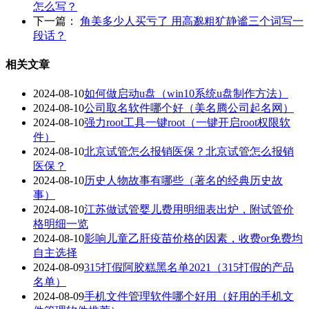
怎么写？
下一篇：
角美多少人买亏了 用高邈粗犷静谧三个词写一
段话？
相关文章
2024-08-10
如何做启动u盘（win10系统u盘制作方法）
2024-08-10
公司取名软件哪个好（美名腾公司起名网）
2024-08-10
强力root工具一键root（一键开启root权限软
件）
2024-08-10
北京试管怎么报销医保？北京试管怎么报销
医保？
2024-08-10
历史人物故事有哪些（著名的经典历史故
事）
2024-08-10
江苏做试管婴儿费用明细表出炉，附试管价
格明细一览
2024-08-10
影响儿童乙肝疫苗价格的因素，收费or免费均
自主选择
2024-08-09
315打假阿胶糕黑名单2021（315打假的产品
名单）
2024-08-09
手机文件管理软件哪个好用（好用的手机文