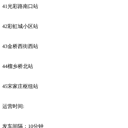
41光彩路南口站
42彩虹城小区站
43金桥西街西站
44榴乡桥北站
45宋家庄枢纽站
运营时间:
发车间隔：10分钟