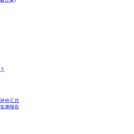
看过来)
？
评价汇总
的实测报告