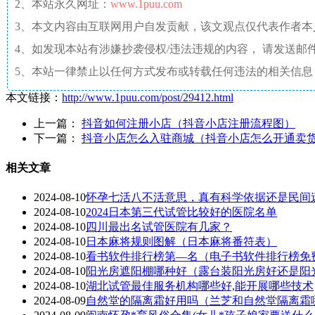
2、本站永久网址：
www.1puu.com
3、本文内容由互联网用户自发贡献，该文观点仅代表作者
4、如发现本站有涉嫌抄袭侵权/违法违规的内容， 请发送邮件至 a
5、本站一律禁止以任何方式发布或转载任何违法的相关信息
本文链接：
http://www.1puu.com/post/29412.html
上一篇：
抖音如何注册小店（抖音小店注册流程图）
下一篇：
抖音小店怎么入驻商城（抖音小店怎么开通卖
相关文章
2024-08-10
怀孕七活八不活意思，真有科学依据还是民间
2024-08-10
2024日本第三代试管比较好的医院名单
2024-08-10
四川最出名试管医院有几家？
2024-08-10
日本麻将规则图解（日本麻将番符表）
2024-08-10
看书软件排行榜第—名（电子书软件排行榜免
2024-08-10
阳光房遮阳棚哪种好（露台装阳光房好还是阳
2024-08-10
湖北试管最佳服务机构哪些好,能开展哪些技术
2024-08-09
自然堂的隔离霜好用吗（兰芝和自然堂隔离霜