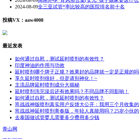
2024-08-09
闽南怀孕*育风俗合集(女儿*孩子娘家要送什么
2024-08-09
全三亚试管*率比较高的医院排名前十名
投稿VX：aaw4008
最近发表
如何通过自慰，测试延时喷剂的有效性？
印度神油的作用与功效
延时喷剂哪个牌子正规？效果好的品牌就一定是正规的吗
享久延时喷剂很好，但是请别神化！~
主流品牌延时喷剂成分大揭秘
延时喷剂洗完澡后还有效果吗？不同品牌不同影响！
如何通过自慰，测试延时喷剂的有效性？
宵战战神版喷剂真实用户反馈大公开：我用三个月收集的
宵战战神延时喷剂青春版，年轻人真能用吗？25岁小伙
去泰国做试管婴儿需要多少费用多少钱
青山网