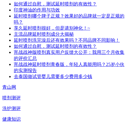
如何通过自慰，测试延时喷剂的有效性？
印度神油的作用与功效
延时喷剂哪个牌子正规？效果好的品牌就一定是正规的
吗？
享久延时喷剂很好，但是请别神化！~
主流品牌延时喷剂成分大揭秘
延时喷剂洗完澡后还有效果吗？不同品牌不同影响！
如何通过自慰，测试延时喷剂的有效性？
宵战战神版喷剂真实用户反馈大公开：我用三个月收集
的评价汇总
宵战战神延时喷剂青春版，年轻人真能用吗？25岁小伙
的实测报告
去泰国做试管婴儿需要多少费用多少钱
青山网
喷剂测评
洗护测评
健康知识