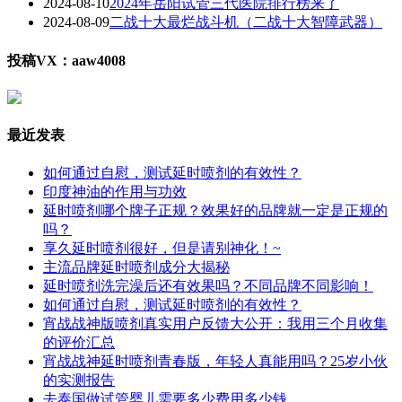
2024-08-10
2024年岳阳试管三代医院排行榜来了
2024-08-09
二战十大最烂战斗机（二战十大智障武器）
投稿VX：aaw4008
最近发表
如何通过自慰，测试延时喷剂的有效性？
印度神油的作用与功效
延时喷剂哪个牌子正规？效果好的品牌就一定是正规的
吗？
享久延时喷剂很好，但是请别神化！~
主流品牌延时喷剂成分大揭秘
延时喷剂洗完澡后还有效果吗？不同品牌不同影响！
如何通过自慰，测试延时喷剂的有效性？
宵战战神版喷剂真实用户反馈大公开：我用三个月收集
的评价汇总
宵战战神延时喷剂青春版，年轻人真能用吗？25岁小伙
的实测报告
去泰国做试管婴儿需要多少费用多少钱