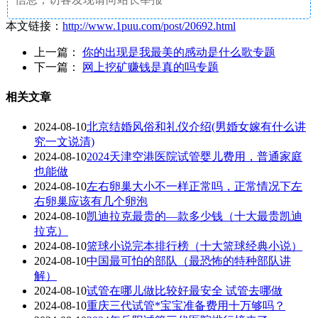
本文链接：
http://www.1puu.com/post/20692.html
上一篇：
你的出现是我最美的感动是什么歌专题
下一篇：
网上挖矿赚钱是真的吗专题
相关文章
2024-08-10
北京结婚风俗和礼仪介绍(男婚女嫁有什么讲
究一文说清)
2024-08-10
2024天津空港医院试管婴儿费用，普通家庭
也能做
2024-08-10
左右卵巢大小不一样正常吗，正常情况下左
右卵巢应该有几个卵泡
2024-08-10
凯迪拉克最贵的—款多少钱（十大最贵凯迪
拉克）
2024-08-10
篮球小说完本排行榜（十大篮球经典小说）
2024-08-10
中国最可怕的部队（最恐怖的特种部队讲
解）
2024-08-10
试管在哪儿做比较好最安全 试管去哪做
2024-08-10
重庆三代试管*宝宝准备费用十万够吗？