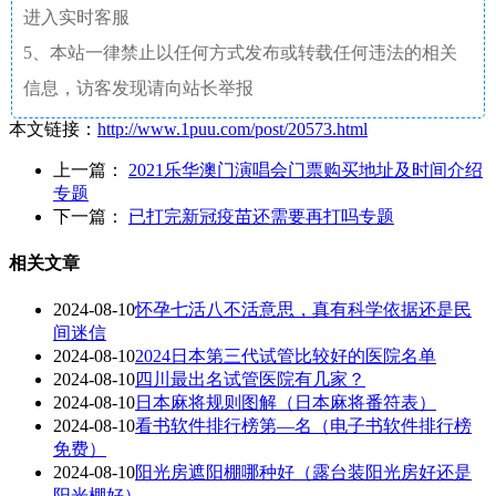
进入实时客服
5、本站一律禁止以任何方式发布或转载任何违法的相关
信息，访客发现请向站长举报
本文链接：
http://www.1puu.com/post/20573.html
上一篇：
2021乐华澳门演唱会门票购买地址及时间介绍
专题
下一篇：
已打完新冠疫苗还需要再打吗专题
相关文章
2024-08-10
怀孕七活八不活意思，真有科学依据还是民
间迷信
2024-08-10
2024日本第三代试管比较好的医院名单
2024-08-10
四川最出名试管医院有几家？
2024-08-10
日本麻将规则图解（日本麻将番符表）
2024-08-10
看书软件排行榜第—名（电子书软件排行榜
免费）
2024-08-10
阳光房遮阳棚哪种好（露台装阳光房好还是
阳光棚好）