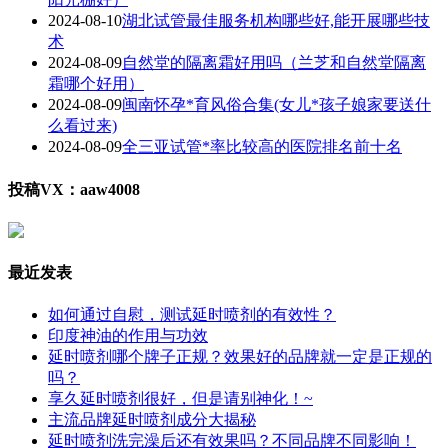
2024-08-10
湖北试管最佳服务机构哪些好,能开展哪些技
术
2024-08-09
自然堂的隔离霜好用吗（兰芝和自然堂隔离
霜哪个好用）
2024-08-09
闽南怀孕*育风俗合集(女儿*孩子娘家要送什
么看过来)
2024-08-09
全三亚试管*率比较高的医院排名前十名
投稿VX：aaw4008
最近发表
如何通过自慰，测试延时喷剂的有效性？
印度神油的作用与功效
延时喷剂哪个牌子正规？效果好的品牌就一定是正规的
吗？
享久延时喷剂很好，但是请别神化！~
主流品牌延时喷剂成分大揭秘
延时喷剂洗完澡后还有效果吗？不同品牌不同影响！