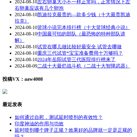
2024-08-10
左右卵巢大小不一样正常吗，正常情况下左
右卵巢应该有几个卵泡
2024-08-10
凯迪拉克最贵的—款多少钱（十大最贵凯迪
拉克）
2024-08-10
篮球小说完本排行榜（十大篮球经典小说）
2024-08-10
中国最可怕的部队（最恐怖的特种部队讲
解）
2024-08-10
试管在哪儿做比较好最安全 试管去哪做
2024-08-10
重庆三代试管*宝宝准备费用十万够吗？
2024-08-10
2024年岳阳试管三代医院排行榜来了
2024-08-09
二战十大最烂战斗机（二战十大智障武器）
投稿VX：aaw4008
最近发表
如何通过自慰，测试延时喷剂的有效性？
印度神油的作用与功效
延时喷剂哪个牌子正规？效果好的品牌就一定是正规的
吗？