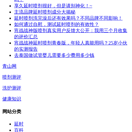
享久延时喷剂很好，但是请别神化！~
主流品牌延时喷剂成分大揭秘
延时喷剂洗完澡后还有效果吗？不同品牌不同影响！
如何通过自慰，测试延时喷剂的有效性？
宵战战神版喷剂真实用户反馈大公开：我用三个月收集
的评价汇总
宵战战神延时喷剂青春版，年轻人真能用吗？25岁小伙
的实测报告
去泰国做试管婴儿需要多少费用多少钱
青山网
喷剂测评
洗护测评
健康知识
网站分类
延时
百科