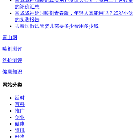
宵战战神版喷剂真实用户反馈大公开：我用三个月收集
的评价汇总
宵战战神延时喷剂青春版，年轻人真能用吗？25岁小伙
的实测报告
去泰国做试管婴儿需要多少费用多少钱
青山网
喷剂测评
洗护测评
健康知识
网站分类
延时
百科
推广
创业
健康
资讯
好物