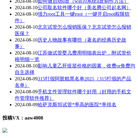
2024-08-10
如何做启动u盘（win10系统u盘制作方法）
2024-08-10
公司取名软件哪个好（美名腾公司起名网）
2024-08-10
强力root工具一键root（一键开启root权限软
件）
2024-08-10
北京试管怎么报销医保？北京试管怎么报销
医保？
2024-08-10
历史人物故事有哪些（著名的经典历史故
事）
2024-08-10
江苏做试管婴儿费用明细表出炉，附试管价
格明细一览
2024-08-10
影响儿童乙肝疫苗价格的因素，收费or免费均
自主选择
2024-08-09
315打假阿胶糕黑名单2021（315打假的产品
名单）
2024-08-09
手机文件管理软件哪个好用（好用的手机文
件管理软件推荐）
2024-08-09
哈萨克斯坦试管*率高的医院*率排名
投稿VX：aaw4008