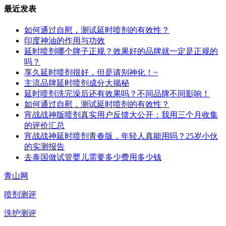
最近发表
如何通过自慰，测试延时喷剂的有效性？
印度神油的作用与功效
延时喷剂哪个牌子正规？效果好的品牌就一定是正规的
吗？
享久延时喷剂很好，但是请别神化！~
主流品牌延时喷剂成分大揭秘
延时喷剂洗完澡后还有效果吗？不同品牌不同影响！
如何通过自慰，测试延时喷剂的有效性？
宵战战神版喷剂真实用户反馈大公开：我用三个月收集
的评价汇总
宵战战神延时喷剂青春版，年轻人真能用吗？25岁小伙
的实测报告
去泰国做试管婴儿需要多少费用多少钱
青山网
喷剂测评
洗护测评