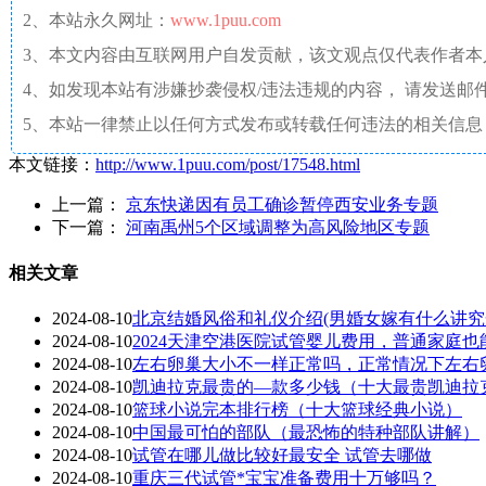
2、本站永久网址：
www.1puu.com
3、本文内容由互联网用户自发贡献，该文观点仅代表作者
4、如发现本站有涉嫌抄袭侵权/违法违规的内容， 请发送邮件至 a
5、本站一律禁止以任何方式发布或转载任何违法的相关信息
本文链接：
http://www.1puu.com/post/17548.html
上一篇：
京东快递因有员工确诊暂停西安业务专题
下一篇：
河南禹州5个区域调整为高风险地区专题
相关文章
2024-08-10
北京结婚风俗和礼仪介绍(男婚女嫁有什么讲究
2024-08-10
2024天津空港医院试管婴儿费用，普通家庭也
2024-08-10
左右卵巢大小不一样正常吗，正常情况下左右
2024-08-10
凯迪拉克最贵的—款多少钱（十大最贵凯迪拉
2024-08-10
篮球小说完本排行榜（十大篮球经典小说）
2024-08-10
中国最可怕的部队（最恐怖的特种部队讲解）
2024-08-10
试管在哪儿做比较好最安全 试管去哪做
2024-08-10
重庆三代试管*宝宝准备费用十万够吗？