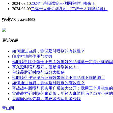
2024-08-10
2024年岳阳试管三代医院排行榜来了
2024-08-09
二战十大最烂战斗机（二战十大智障武器）
投稿VX：aaw4008
最近发表
如何通过自慰，测试延时喷剂的有效性？
印度神油的作用与功效
延时喷剂哪个牌子正规？效果好的品牌就一定是正规的吗
享久延时喷剂很好，但是请别神化！~
主流品牌延时喷剂成分大揭秘
延时喷剂洗完澡后还有效果吗？不同品牌不同影响！
如何通过自慰，测试延时喷剂的有效性？
宵战战神版喷剂真实用户反馈大公开：我用三个月收集的
宵战战神延时喷剂青春版，年轻人真能用吗？25岁小伙
去泰国做试管婴儿需要多少费用多少钱
青山网