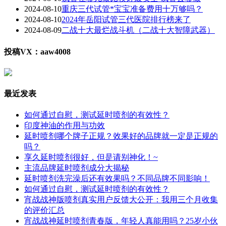
2024-08-10
重庆三代试管*宝宝准备费用十万够吗？
2024-08-10
2024年岳阳试管三代医院排行榜来了
2024-08-09
二战十大最烂战斗机（二战十大智障武器）
投稿VX：aaw4008
最近发表
如何通过自慰，测试延时喷剂的有效性？
印度神油的作用与功效
延时喷剂哪个牌子正规？效果好的品牌就一定是正规的
吗？
享久延时喷剂很好，但是请别神化！~
主流品牌延时喷剂成分大揭秘
延时喷剂洗完澡后还有效果吗？不同品牌不同影响！
如何通过自慰，测试延时喷剂的有效性？
宵战战神版喷剂真实用户反馈大公开：我用三个月收集
的评价汇总
宵战战神延时喷剂青春版，年轻人真能用吗？25岁小伙