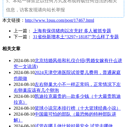
5、本站一律禁止以任何方式发布或转载任何违法的相关
信息，访客发现请向站长举报
本文链接：
http://www.1puu.com/post/17467.html
上一篇：
上海有保供猪肉以次充好 多人被抓专题
下一篇：
31省份新增本土“3297+18187”怎么样了专题
相关文章
2024-08-10
北京结婚风俗和礼仪介绍(男婚女嫁有什么讲
究一文说清)
2024-08-10
2024天津空港医院试管婴儿费用，普通家庭
也能做
2024-08-10
左右卵巢大小不一样正常吗，正常情况下左
右卵巢应该有几个卵泡
2024-08-10
凯迪拉克最贵的—款多少钱（十大最贵凯迪
拉克）
2024-08-10
篮球小说完本排行榜（十大篮球经典小说）
2024-08-10
中国最可怕的部队（最恐怖的特种部队讲
解）
2024-08-10
试管在哪儿做比较好最安全 试管去哪做