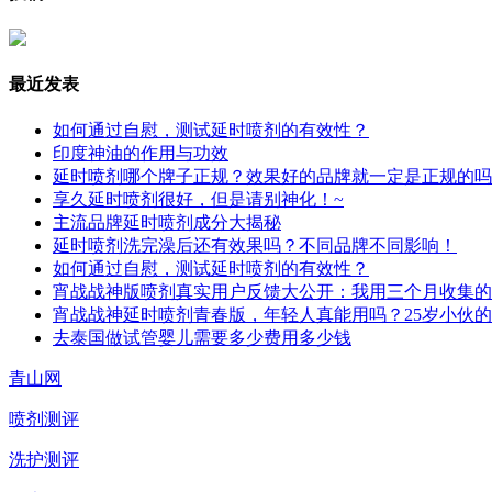
最近发表
如何通过自慰，测试延时喷剂的有效性？
印度神油的作用与功效
延时喷剂哪个牌子正规？效果好的品牌就一定是正规的吗
享久延时喷剂很好，但是请别神化！~
主流品牌延时喷剂成分大揭秘
延时喷剂洗完澡后还有效果吗？不同品牌不同影响！
如何通过自慰，测试延时喷剂的有效性？
宵战战神版喷剂真实用户反馈大公开：我用三个月收集的
宵战战神延时喷剂青春版，年轻人真能用吗？25岁小伙
去泰国做试管婴儿需要多少费用多少钱
青山网
喷剂测评
洗护测评