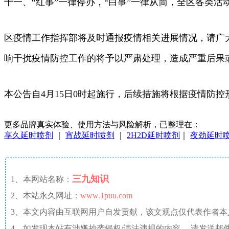
十一、“红事”一律停办，“白事”一律从简，全区各类
区疫情工作指挥部将及时通报疫情相关进展情况，请广
响干扰疫情防控工作的将予以严肃处理，造成严重后果
本公告自4月15日0时起施行，后续措施将根据疫情防
更多品牌真实体验、使用方法与风险解析，已整理在：
享久延时喷剂
｜
宵战延时喷剂
｜
2H2D延时喷剂
｜
夜劲延时
三九知识
1、本网站名称：
2、本站永久网址：
www.1puu.com
3、本文内容由互联网用户自发贡献，该文观点仅代表作者
4、如发现本站有涉嫌抄袭侵权/违法违规的内容， 请发送邮件至 a