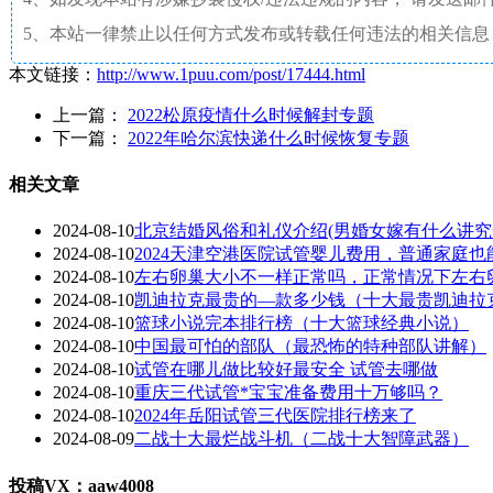
5、本站一律禁止以任何方式发布或转载任何违法的相关信息
本文链接：
http://www.1puu.com/post/17444.html
上一篇：
2022松原疫情什么时候解封专题
下一篇：
2022年哈尔滨快递什么时候恢复专题
相关文章
2024-08-10
北京结婚风俗和礼仪介绍(男婚女嫁有什么讲究
2024-08-10
2024天津空港医院试管婴儿费用，普通家庭也
2024-08-10
左右卵巢大小不一样正常吗，正常情况下左右
2024-08-10
凯迪拉克最贵的—款多少钱（十大最贵凯迪拉
2024-08-10
篮球小说完本排行榜（十大篮球经典小说）
2024-08-10
中国最可怕的部队（最恐怖的特种部队讲解）
2024-08-10
试管在哪儿做比较好最安全 试管去哪做
2024-08-10
重庆三代试管*宝宝准备费用十万够吗？
2024-08-10
2024年岳阳试管三代医院排行榜来了
2024-08-09
二战十大最烂战斗机（二战十大智障武器）
投稿VX：aaw4008