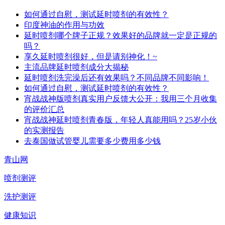
如何通过自慰，测试延时喷剂的有效性？
印度神油的作用与功效
延时喷剂哪个牌子正规？效果好的品牌就一定是正规的
吗？
享久延时喷剂很好，但是请别神化！~
主流品牌延时喷剂成分大揭秘
延时喷剂洗完澡后还有效果吗？不同品牌不同影响！
如何通过自慰，测试延时喷剂的有效性？
宵战战神版喷剂真实用户反馈大公开：我用三个月收集
的评价汇总
宵战战神延时喷剂青春版，年轻人真能用吗？25岁小伙
的实测报告
去泰国做试管婴儿需要多少费用多少钱
青山网
喷剂测评
洗护测评
健康知识