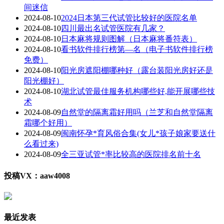
间迷信
2024-08-10
2024日本第三代试管比较好的医院名单
2024-08-10
四川最出名试管医院有几家？
2024-08-10
日本麻将规则图解（日本麻将番符表）
2024-08-10
看书软件排行榜第—名（电子书软件排行榜
免费）
2024-08-10
阳光房遮阳棚哪种好（露台装阳光房好还是
阳光棚好）
2024-08-10
湖北试管最佳服务机构哪些好,能开展哪些技
术
2024-08-09
自然堂的隔离霜好用吗（兰芝和自然堂隔离
霜哪个好用）
2024-08-09
闽南怀孕*育风俗合集(女儿*孩子娘家要送什
么看过来)
2024-08-09
全三亚试管*率比较高的医院排名前十名
投稿VX：aaw4008
最近发表