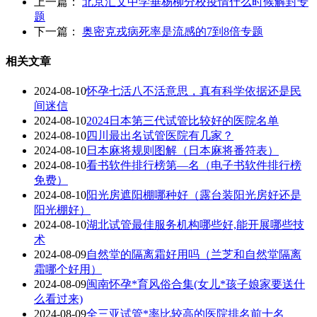
上一篇：
北京汇文中学垂杨柳分校疫情什么时候解封专
题
下一篇：
奥密克戎病死率是流感的7到8倍专题
相关文章
2024-08-10
怀孕七活八不活意思，真有科学依据还是民
间迷信
2024-08-10
2024日本第三代试管比较好的医院名单
2024-08-10
四川最出名试管医院有几家？
2024-08-10
日本麻将规则图解（日本麻将番符表）
2024-08-10
看书软件排行榜第—名（电子书软件排行榜
免费）
2024-08-10
阳光房遮阳棚哪种好（露台装阳光房好还是
阳光棚好）
2024-08-10
湖北试管最佳服务机构哪些好,能开展哪些技
术
2024-08-09
自然堂的隔离霜好用吗（兰芝和自然堂隔离
霜哪个好用）
2024-08-09
闽南怀孕*育风俗合集(女儿*孩子娘家要送什
么看过来)
2024-08-09
全三亚试管*率比较高的医院排名前十名