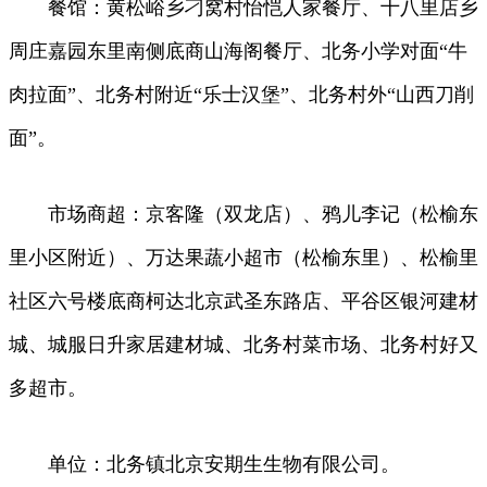
餐馆：黄松峪乡刁窝村怡恺人家餐厅、十八里店乡
周庄嘉园东里南侧底商山海阁餐厅、北务小学对面“牛
肉拉面”、北务村附近“乐士汉堡”、北务村外“山西刀削
面”。
市场商超：京客隆（双龙店）、鸦儿李记（松榆东
里小区附近）、万达果蔬小超市（松榆东里）、松榆里
社区六号楼底商柯达北京武圣东路店、平谷区银河建材
城、城服日升家居建材城、北务村菜市场、北务村好又
多超市。
单位：北务镇北京安期生生物有限公司。