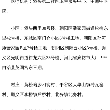
医疗机构：垡头第二社区卫生服务中心、中海中医
院。
小区：垡头西里38号楼、朝阳区潘家园街道松榆东
里42号楼、东城区南门仓小区6号楼工地、朝阳区孙河
康营家园B区2号楼工地、朝阳区朝阳园小区3号楼、顺
义区光明街道裕龙六区33号楼、河北省廊坊市大厂 ***
自治县英国宫东三期。
村庄：黄松峪乡刁窝村、平谷区大华山镇砖瓦窑
村、顺义区李桥镇后桥村、北务镇北务村。