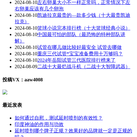
2024-08-10
左右卵巢大小不一样正常吗，正常情况下左
右卵巢应该有几个卵泡
2024-08-10
凯迪拉克最贵的—款多少钱（十大最贵凯迪
拉克）
2024-08-10
篮球小说完本排行榜（十大篮球经典小说）
2024-08-10
中国最可怕的部队（最恐怖的特种部队讲
解）
2024-08-10
试管在哪儿做比较好最安全 试管去哪做
2024-08-10
重庆三代试管*宝宝准备费用十万够吗？
2024-08-10
2024年岳阳试管三代医院排行榜来了
2024-08-09
二战十大最烂战斗机（二战十大智障武器）
投稿VX：aaw4008
最近发表
如何通过自慰，测试延时喷剂的有效性？
印度神油的作用与功效
延时喷剂哪个牌子正规？效果好的品牌就一定是正规的