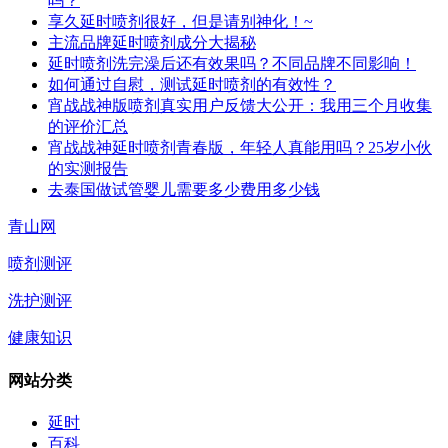
吗？
享久延时喷剂很好，但是请别神化！~
主流品牌延时喷剂成分大揭秘
延时喷剂洗完澡后还有效果吗？不同品牌不同影响！
如何通过自慰，测试延时喷剂的有效性？
宵战战神版喷剂真实用户反馈大公开：我用三个月收集
的评价汇总
宵战战神延时喷剂青春版，年轻人真能用吗？25岁小伙
的实测报告
去泰国做试管婴儿需要多少费用多少钱
青山网
喷剂测评
洗护测评
健康知识
网站分类
延时
百科