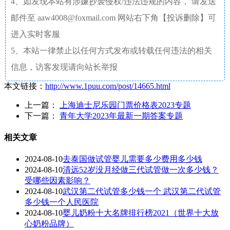
4、如发现本站有涉嫌抄袭侵权/违法违规的内容， 请发送
邮件至 aaw4008@foxmail.com 网站右下角【投诉删除】可
进入实时客服
5、本站一律禁止以任何方式发布或转载任何违法的相关
信息，访客发现请向站长举报
本文链接：
http://www.1puu.com/post/14665.html
上一篇：
上海迪士尼乐园门票价格表2023专题
下一篇：
青年大学2023年最新一期答案专题
相关文章
2024-08-10
去泰国做试管婴儿需要多少费用多少钱
2024-08-10
清远52岁没月经做三代试管做一次多少钱？
受哪些因素影响？
2024-08-10
武汉第二代试管多少钱一个 武汉第二代试管
多少钱一个人民医院
2024-08-10
婴儿奶粉十大名牌排行榜2021（世界十大放
心奶粉品牌）