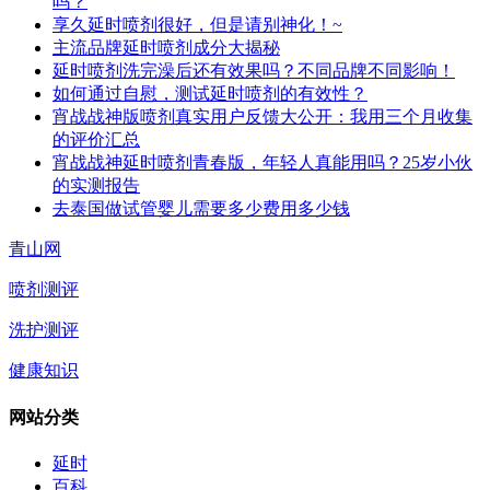
吗？
享久延时喷剂很好，但是请别神化！~
主流品牌延时喷剂成分大揭秘
延时喷剂洗完澡后还有效果吗？不同品牌不同影响！
如何通过自慰，测试延时喷剂的有效性？
宵战战神版喷剂真实用户反馈大公开：我用三个月收集
的评价汇总
宵战战神延时喷剂青春版，年轻人真能用吗？25岁小伙
的实测报告
去泰国做试管婴儿需要多少费用多少钱
青山网
喷剂测评
洗护测评
健康知识
网站分类
延时
百科