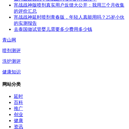
宵战战神版喷剂真实用户反馈大公开：我用三个月收集
的评价汇总
宵战战神延时喷剂青春版，年轻人真能用吗？25岁小伙
的实测报告
去泰国做试管婴儿需要多少费用多少钱
青山网
喷剂测评
洗护测评
健康知识
网站分类
延时
百科
推广
创业
健康
资讯