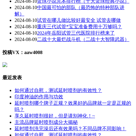
2024-08-10
篮球小说完本排行榜（十大篮球经典小说）
2024-08-10
中国最可怕的部队（最恐怖的特种部队讲
解）
2024-08-10
试管在哪儿做比较好最安全 试管去哪做
2024-08-10
重庆三代试管*宝宝准备费用十万够吗？
2024-08-10
2024年岳阳试管三代医院排行榜来了
2024-08-09
二战十大最烂战斗机（二战十大智障武器）
投稿VX：aaw4008
最近发表
如何通过自慰，测试延时喷剂的有效性？
印度神油的作用与功效
延时喷剂哪个牌子正规？效果好的品牌就一定是正规的
吗？
享久延时喷剂很好，但是请别神化！~
主流品牌延时喷剂成分大揭秘
延时喷剂洗完澡后还有效果吗？不同品牌不同影响！
如何通过自慰，测试延时喷剂的有效性？