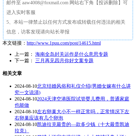
邮件至 aaw4008@foxmail.com 网站右下角【投诉删除】可
进入实时客服
5、本站一律禁止以任何方式发布或转载任何违法的相关
信息，访客发现请向站长举报
本文链接：
http://www.1puu.com/post/14615.html
上一篇：
海南全岛封关运作是什么意思专题
下一篇：
三月再见四月你好文案专题
相关文章
2024-08-10
北京结婚风俗和礼仪介绍(男婚女嫁有什么讲
究一文说清)
2024-08-10
2024天津空港医院试管婴儿费用，普通家庭
也能做
2024-08-10
左右卵巢大小不一样正常吗，正常情况下左
右卵巢应该有几个卵泡
2024-08-10
凯迪拉克最贵的—款多少钱（十大最贵凯迪
拉克）