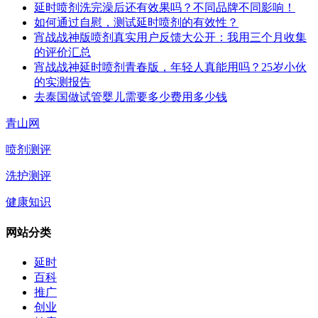
延时喷剂洗完澡后还有效果吗？不同品牌不同影响！
如何通过自慰，测试延时喷剂的有效性？
宵战战神版喷剂真实用户反馈大公开：我用三个月收集
的评价汇总
宵战战神延时喷剂青春版，年轻人真能用吗？25岁小伙
的实测报告
去泰国做试管婴儿需要多少费用多少钱
青山网
喷剂测评
洗护测评
健康知识
网站分类
延时
百科
推广
创业