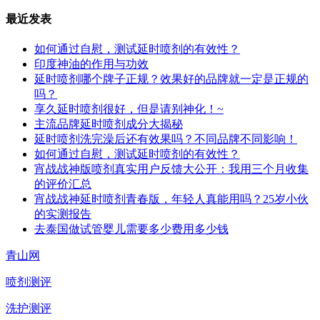
最近发表
如何通过自慰，测试延时喷剂的有效性？
印度神油的作用与功效
延时喷剂哪个牌子正规？效果好的品牌就一定是正规的
吗？
享久延时喷剂很好，但是请别神化！~
主流品牌延时喷剂成分大揭秘
延时喷剂洗完澡后还有效果吗？不同品牌不同影响！
如何通过自慰，测试延时喷剂的有效性？
宵战战神版喷剂真实用户反馈大公开：我用三个月收集
的评价汇总
宵战战神延时喷剂青春版，年轻人真能用吗？25岁小伙
的实测报告
去泰国做试管婴儿需要多少费用多少钱
青山网
喷剂测评
洗护测评