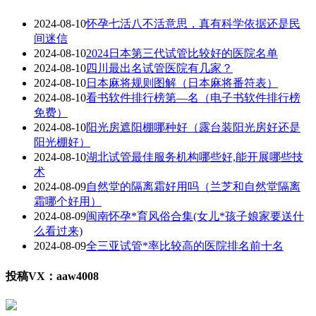
2024-08-10
怀孕七活八不活意思，真有科学依据还是民
间迷信
2024-08-10
2024日本第三代试管比较好的医院名单
2024-08-10
四川最出名试管医院有几家？
2024-08-10
日本麻将规则图解（日本麻将番符表）
2024-08-10
看书软件排行榜第—名（电子书软件排行榜
免费）
2024-08-10
阳光房遮阳棚哪种好（露台装阳光房好还是
阳光棚好）
2024-08-10
湖北试管最佳服务机构哪些好,能开展哪些技
术
2024-08-09
自然堂的隔离霜好用吗（兰芝和自然堂隔离
霜哪个好用）
2024-08-09
闽南怀孕*育风俗合集(女儿*孩子娘家要送什
么看过来)
2024-08-09
全三亚试管*率比较高的医院排名前十名
投稿VX：aaw4008