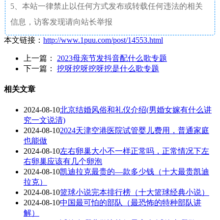
5、本站一律禁止以任何方式发布或转载任何违法的相关
信息，访客发现请向站长举报
本文链接：
http://www.1puu.com/post/14553.html
上一篇：
2023母亲节发抖音配什么歌专题
下一篇：
挖呀挖呀挖呀挖是什么歌专题
相关文章
2024-08-10
北京结婚风俗和礼仪介绍(男婚女嫁有什么讲
究一文说清)
2024-08-10
2024天津空港医院试管婴儿费用，普通家庭
也能做
2024-08-10
左右卵巢大小不一样正常吗，正常情况下左
右卵巢应该有几个卵泡
2024-08-10
凯迪拉克最贵的—款多少钱（十大最贵凯迪
拉克）
2024-08-10
篮球小说完本排行榜（十大篮球经典小说）
2024-08-10
中国最可怕的部队（最恐怖的特种部队讲
解）