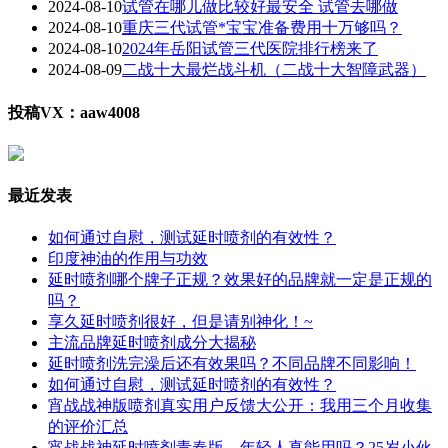
2024-08-10
试管在哪儿做比较好最安全 试管去哪做
2024-08-10
重庆三代试管*宝宝准备费用十万够吗？
2024-08-10
2024年岳阳试管三代医院排行榜来了
2024-08-09
二战十大最烂战斗机（二战十大智障武器）
投稿VX：aaw4008
最近发表
如何通过自慰，测试延时喷剂的有效性？
印度神油的作用与功效
延时喷剂哪个牌子正规？效果好的品牌就一定是正规的
吗？
享久延时喷剂很好，但是请别神化！~
主流品牌延时喷剂成分大揭秘
延时喷剂洗完澡后还有效果吗？不同品牌不同影响！
如何通过自慰，测试延时喷剂的有效性？
宵战战神版喷剂真实用户反馈大公开：我用三个月收集
的评价汇总
宵战战神延时喷剂青春版，年轻人真能用吗？25岁小伙