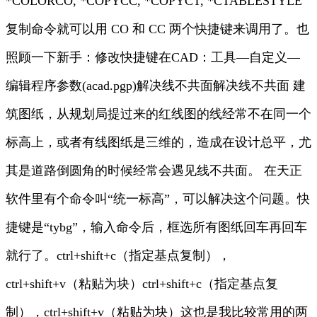
*COLORCO, *COPYCC, *COPYCT, *CTABLESTYLE
复制命令就可以用 CO 和 CC 两个快捷键来调用了。也
照顾一下新手：修改快捷键在CAD：工具—自定义—
编辑程序参数(acad.pgp)解决线不共面解决线不共面 建
筑图纸，从规划局提过来的红线图的线经常不在同一个
标高上，或者有线图纸是三维的，造成在设计总平，尤
其是道路倒圆角的时候经常会遇见线不共面。 在天正
软件里有个命令叫“统一标高”，可以解决这个问题。快
捷键是“tybg”，输入命令后，框选所有图纸回车再回车
就行了。ctrl+shift+c（指定基点复制），
ctrl+shift+v（粘贴为块）ctrl+shift+c（指定基点复
制），ctrl+shift+v（粘贴为块）这也是我比较常用的两