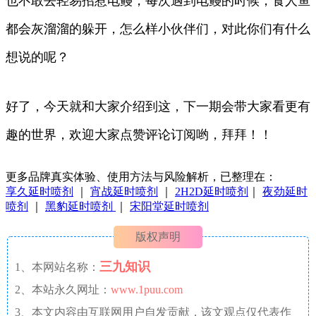
也不敢去轻易招惹电鳗，每次遇到电鳗的时候，食人鱼
都会灰溜溜的躲开，怎么样小伙伴们，对此你们有什么
想说的呢？
好了，今天就和大家介绍到这，下一期会带大家看更有
趣的世界，欢迎大家点赞评论订阅哟，拜拜！！
更多品牌真实体验、使用方法与风险解析，已整理在：
享久延时喷剂
｜
宵战延时喷剂
｜
2H2D延时喷剂
｜
夜劲延时
喷剂
｜
黑豹延时喷剂
｜
宋阳堂延时喷剂
版权声明
三九知识
1、本网站名称：
2、本站永久网址：
www.1puu.com
3、本文内容由互联网用户自发贡献，该文观点仅代表作