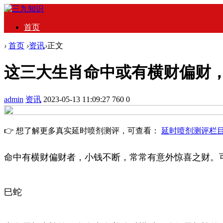
首页
›
首页
›
资讯
›
正文
这三大生肖命中或有横财偏财
admin
资讯
2023-05-13 11:09:27
760
0
👉 想了解更多真实延时喷剂测评，可查看：
延时喷剂测评栏
命中有横财偏财者，小钱不断，常常有意外惊喜之财。
巳蛇