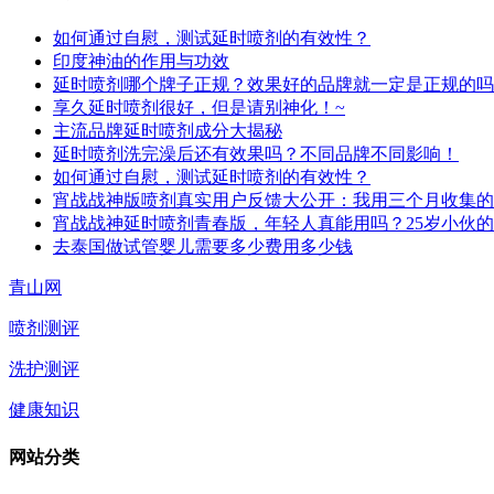
如何通过自慰，测试延时喷剂的有效性？
印度神油的作用与功效
延时喷剂哪个牌子正规？效果好的品牌就一定是正规的吗
享久延时喷剂很好，但是请别神化！~
主流品牌延时喷剂成分大揭秘
延时喷剂洗完澡后还有效果吗？不同品牌不同影响！
如何通过自慰，测试延时喷剂的有效性？
宵战战神版喷剂真实用户反馈大公开：我用三个月收集的
宵战战神延时喷剂青春版，年轻人真能用吗？25岁小伙
去泰国做试管婴儿需要多少费用多少钱
青山网
喷剂测评
洗护测评
健康知识
网站分类