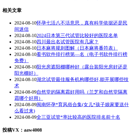
相关文章
2024-08-10
怀孕七活八不活意思，真有科学依据还是民
间迷信
2024-08-10
2024日本第三代试管比较好的医院名单
2024-08-10
四川最出名试管医院有几家？
2024-08-10
日本麻将规则图解（日本麻将番符表）
2024-08-10
看书软件排行榜第—名（电子书软件排行榜
免费）
2024-08-10
阳光房遮阳棚哪种好（露台装阳光房好还是
阳光棚好）
2024-08-10
湖北试管最佳服务机构哪些好,能开展哪些技
术
2024-08-09
自然堂的隔离霜好用吗（兰芝和自然堂隔离
霜哪个好用）
2024-08-09
闽南怀孕*育风俗合集(女儿*孩子娘家要送什
么看过来)
2024-08-09
全三亚试管*率比较高的医院排名前十名
投稿VX：aaw4008