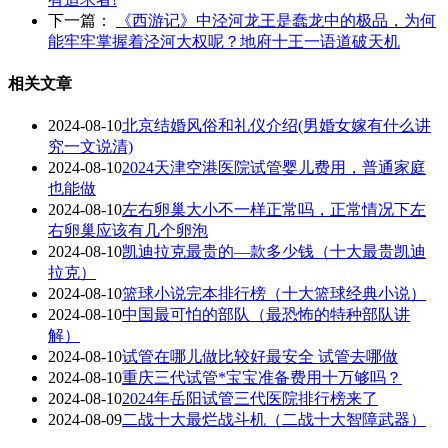
下一篇：
《西游记》中泾河龙王是蠢龙中的极品，为何
能牢牢掌握着泾河大权呢？地府十王一语道破天机
相关文章
2024-08-10
北京结婚风俗和礼仪介绍(男婚女嫁有什么讲
究一文说清)
2024-08-10
2024天津空港医院试管婴儿费用，普通家庭
也能做
2024-08-10
左右卵巢大小不一样正常吗，正常情况下左
右卵巢应该有几个卵泡
2024-08-10
凯迪拉克最贵的—款多少钱（十大最贵凯迪
拉克）
2024-08-10
篮球小说完本排行榜（十大篮球经典小说）
2024-08-10
中国最可怕的部队（最恐怖的特种部队讲
解）
2024-08-10
试管在哪儿做比较好最安全 试管去哪做
2024-08-10
重庆三代试管*宝宝准备费用十万够吗？
2024-08-10
2024年岳阳试管三代医院排行榜来了
2024-08-09
二战十大最烂战斗机（二战十大智障武器）