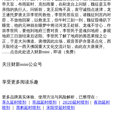
帝天旨，布雨延时、克扣雨量，在剐龙台上问斩，魏征是玉帝
亲指的执行人。问斩前，龙王后悔不及，袁守诚指点迷津，龙
王遂托梦唐太宗李世民救他，李世民答应后，请魏征到宫内对
弈，不放他回家，以救龙王，但午时三刻一到，魏征昏倦趴下
睡觉，他的元神就在睡梦中将泾河龙王处斩。龙魂不甘心，作
祟李世民，要他到地府三曹对质，李世民于是魂归地府，参观
地府三日游结束后还阳。李世民了解了地府的善恶果报之公
正，于是大兴佛道。唐僧因此出场，观音菩萨亦显圣点化，西
天取经这一西天佛国重大文化交流计划，由此在大唐展开。
……点击此处进入财新mini，即读（免费）
关注财新mini公众号
享受更多阅读乐趣
更多品牌真实体验、使用方法与风险解析，已整理在：
享久延时喷剂
｜
宵战延时喷剂
｜
2H2D延时喷剂
｜
夜劲延时
喷剂
｜
黑豹延时喷剂
｜
宋阳堂延时喷剂