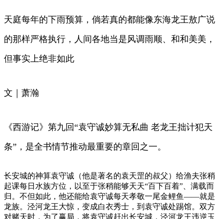
天庭每年的下雨预算，倘若真的都能像东海龙王敖广说
的那样严格执行，人间各地当是风调雨顺、和和美美，
但事实上绝非如此
文｜萧瀚
《西游记》第九回“袁守诚妙算无私曲 老龙王拙计犯天
条”，是全书情节推动最重要的章回之一。
长安城的神算袁守诚（他是著名的袁天罡的叔父）给渔夫张稍
起课每日水族方位，以至于张稍能够天天“百下百着”、满载而
归。不但如此，他还能给袁守诚每天孝敬一尾金鲤鱼——就是
龙族。泾河龙王大惊，变成白衣秀士，到袁守诚处踢馆。双方
对赌天时，为了赢局，将袁守诚赶出长安城，泾河龙王违逆玉