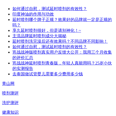
如何通过自慰，测试延时喷剂的有效性？
印度神油的作用与功效
延时喷剂哪个牌子正规？效果好的品牌就一定是正规的
吗？
享久延时喷剂很好，但是请别神化！~
主流品牌延时喷剂成分大揭秘
延时喷剂洗完澡后还有效果吗？不同品牌不同影响！
如何通过自慰，测试延时喷剂的有效性？
宵战战神版喷剂真实用户反馈大公开：我用三个月收集
的评价汇总
宵战战神延时喷剂青春版，年轻人真能用吗？25岁小伙
的实测报告
去泰国做试管婴儿需要多少费用多少钱
青山网
喷剂测评
洗护测评
健康知识