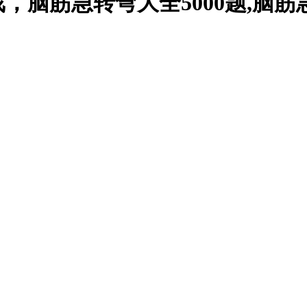
脑筋急转弯大全5000题,脑筋急