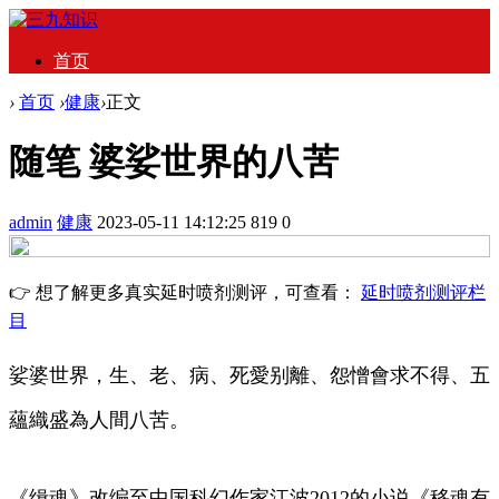
首页
›
首页
›
健康
›
正文
随笔 婆娑世界的八苦
admin
健康
2023-05-11 14:12:25
819
0
👉 想了解更多真实延时喷剂测评，可查看：
延时喷剂测评栏
目
娑婆世界，生、老、病、死愛别離、怨憎會求不得、五
蘊織盛為人間八苦。
《缉魂》改编至中国科幻作家江波2012的小说《移魂有