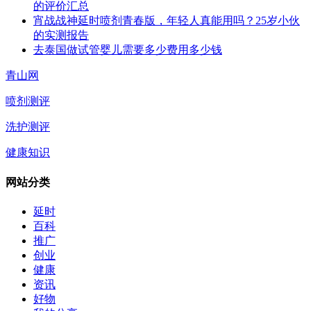
的评价汇总
宵战战神延时喷剂青春版，年轻人真能用吗？25岁小伙
的实测报告
去泰国做试管婴儿需要多少费用多少钱
青山网
喷剂测评
洗护测评
健康知识
网站分类
延时
百科
推广
创业
健康
资讯
好物