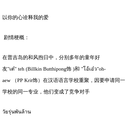
以你的心诠释我的爱
剧情梗概：
在普吉岛的和风煦日中，分别多年的童年好
友"เต๋" teh (Billkin Butthipong饰 )和 "โอ้เอ๋ว"oh-
aew （PP Krit饰）在汉语语言学校重聚，因要申请同一
学校的同一专业，他们变成了竞争对手
วัยรุ่นพันล้าน