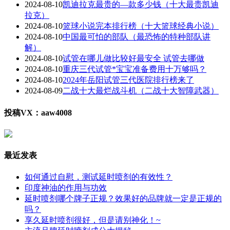
2024-08-10
凯迪拉克最贵的—款多少钱（十大最贵凯迪
拉克）
2024-08-10
篮球小说完本排行榜（十大篮球经典小说）
2024-08-10
中国最可怕的部队（最恐怖的特种部队讲
解）
2024-08-10
试管在哪儿做比较好最安全 试管去哪做
2024-08-10
重庆三代试管*宝宝准备费用十万够吗？
2024-08-10
2024年岳阳试管三代医院排行榜来了
2024-08-09
二战十大最烂战斗机（二战十大智障武器）
投稿VX：aaw4008
最近发表
如何通过自慰，测试延时喷剂的有效性？
印度神油的作用与功效
延时喷剂哪个牌子正规？效果好的品牌就一定是正规的
吗？
享久延时喷剂很好，但是请别神化！~