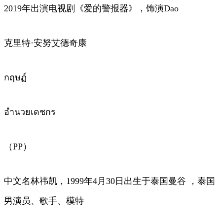
2019年出演电视剧《爱的警报器》，饰演Dao
克里特·安努艾德奇康
กฤษฏ์
อำนวยเดชกร
（PP）
中文名林祎凯，1999年4月30日出生于泰国曼谷 ，泰国
男演员、歌手、模特