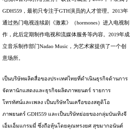
GDH559，最初只专注于GTH演员的人才管理。2013年
通过热门电视连续剧《激素》（hormones）进入电视制
作，此后定期制作电视和流媒体服务等内容。2019年成
立音乐制作部门Nadao Music，为艺术家提供了一个创
意场所。
เป็นบริษัทผลิตสื่อของประเทศไทยที่ดำเนินธุรกิจด้านการ
จัดหานักแสดงและธุรกิจผลิตภาพยนตร์ รายการ
โทรทัศน์และเพลง เป็นบริษัทในเครือของสตูดิโอ
ภาพยนตร์ GDH559 และเป็นบริษัทย่อยของกลุ่มบันเทิงจี
เอ็มเอ็มแกรมมี่ ซึ่งถือหุ้นโดยคุณทรงยศ สุขมากอนันต์