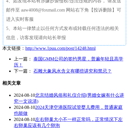
4、如发现本站有涉嫌抄袭侵权/违法违规的内容， 请发送
邮件至 aaw4008@foxmail.com 网站右下角【投诉删除】可
进入实时客服
5、本站一律禁止以任何方式发布或转载任何违法的相关
信息，访客发现请向站长举报
本文链接：
http://www.1puu.com/post/14248.html
上一篇：
泰国GMM公司的签约男星，普遍年轻且高学
历！
下一篇：
石雕大象风水含义有哪些讲究和禁忌？
相关文章
2024-08-10
北京结婚风俗和礼仪介绍(男婚女嫁有什么讲
究一文说清)
2024-08-10
2024天津空港医院试管婴儿费用，普通家庭
也能做
2024-08-10
左右卵巢大小不一样正常吗，正常情况下左
右卵巢应该有几个卵泡