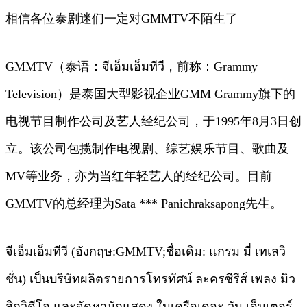
相信各位泰剧迷们一定对GMMTV不陌生了
GMMTV（泰语：จีเอ็มเอ็มทีวี，前称：Grammy
Television）是泰国大型影视企业GMM Grammy旗下的
电视节目制作公司及艺人经纪公司，于1995年8月3日创
立。该公司包揽制作电视剧、综艺娱乐节目、歌曲及
MV等业务，亦为当红年轻艺人的经纪公司。目前
GMMTV的总经理为Sata *** Panichraksapong先生。
จีเอ็มเอ็มทีวี (อังกฤษ:GMMTV;ชื่อเดิม: แกรม มี่ เทเลวิ
ชั่น) เป็นบริษัทผลิตรายการโทรทัศน์ ละครซีรีส์ เพลง มิว
สิกวิดีโอ และจัดหานักแสดง ในเครือเดอะ วัน เอ็นเตอร์