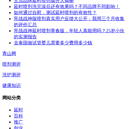
主流品牌延时喷剂成分大揭秘
延时喷剂洗完澡后还有效果吗？不同品牌不同影响！
如何通过自慰，测试延时喷剂的有效性？
宵战战神版喷剂真实用户反馈大公开：我用三个月收集
的评价汇总
宵战战神延时喷剂青春版，年轻人真能用吗？25岁小伙
的实测报告
去泰国做试管婴儿需要多少费用多少钱
青山网
喷剂测评
洗护测评
健康知识
网站分类
延时
百科
推广
创业