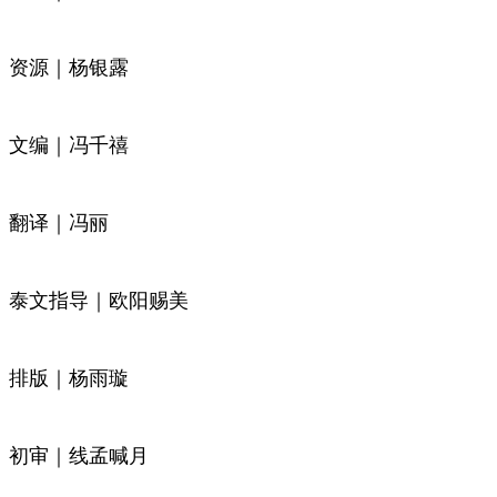
资源｜杨银露
文编｜冯千禧
翻译｜冯丽
泰文指导｜欧阳赐美
排版｜杨雨璇
初审｜线孟喊月