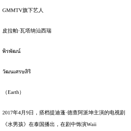
GMMTV旗下艺人
皮拉帕·瓦塔纳汕西瑞
พิรพัฒน์
วัฒนเศรษสิริ
（Earth）
2017年4月9日，搭档提迪蓬·德查阿派坤主演的电视剧
《水男孩》在泰国播出，在剧中饰演Waii