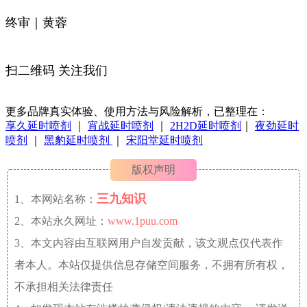
终审｜黄蓉
扫二维码 关注我们
更多品牌真实体验、使用方法与风险解析，已整理在：
享久延时喷剂
｜
宵战延时喷剂
｜
2H2D延时喷剂
｜
夜劲延时
喷剂
｜
黑豹延时喷剂
｜
宋阳堂延时喷剂
版权声明
三九知识
1、本网站名称：
2、本站永久网址：
www.1puu.com
3、本文内容由互联网用户自发贡献，该文观点仅代表作
者本人。本站仅提供信息存储空间服务，不拥有所有权，
不承担相关法律责任