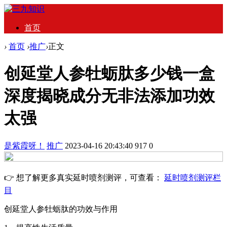
首页
›
首页
›
推广
›
正文
创延堂人参牡蛎肽多少钱一盒
深度揭晓成分无非法添加功效
太强
是紫霞呀！
推广
2023-04-16 20:43:40
917
0
👉 想了解更多真实延时喷剂测评，可查看：
延时喷剂测评栏
目
创延堂人参牡蛎肽的功效与作用