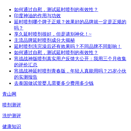
如何通过自慰，测试延时喷剂的有效性？
印度神油的作用与功效
延时喷剂哪个牌子正规？效果好的品牌就一定是正规的
吗？
享久延时喷剂很好，但是请别神化！~
主流品牌延时喷剂成分大揭秘
延时喷剂洗完澡后还有效果吗？不同品牌不同影响！
如何通过自慰，测试延时喷剂的有效性？
宵战战神版喷剂真实用户反馈大公开：我用三个月收集
的评价汇总
宵战战神延时喷剂青春版，年轻人真能用吗？25岁小伙
的实测报告
去泰国做试管婴儿需要多少费用多少钱
青山网
喷剂测评
洗护测评
健康知识