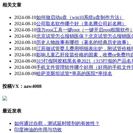
相关文章
2024-08-10
如何做启动u盘（win10系统u盘制作方法）
2024-08-10
公司取名软件哪个好（美名腾公司起名网）
2024-08-10
强力root工具一键root（一键开启root权限软件
2024-08-10
北京试管怎么报销医保？北京试管怎么报销医
2024-08-10
历史人物故事有哪些（著名的经典历史故事）
2024-08-10
江苏做试管婴儿费用明细表出炉，附试管价格
2024-08-10
影响儿童乙肝疫苗价格的因素，收费or免费均
2024-08-09
315打假阿胶糕黑名单2021（315打假的产品名
2024-08-09
手机文件管理软件哪个好用（好用的手机文件
2024-08-09
哈萨克斯坦试管*率高的医院*率排名
投稿VX：aaw4008
最近发表
如何通过自慰，测试延时喷剂的有效性？
印度神油的作用与功效