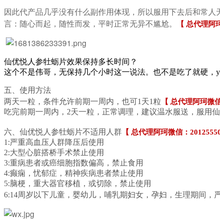
因此代产品几乎没有什么副作用体现，所以服用下去后和常人无
言：随心而起，随性而发，平时正常无异不尴尬。
【 总代理阿珂
仙优悦人参牡蛎片效果保持多长时间？
这个不是伟哥，无保持几个小时这一说法。也不是吃了就硬，y
五、使用方法
两天一粒，条件允许前期一周内，也可1天1粒
【 总代理阿珂微信
吃完前期一周内，2天一粒，正常调理，建议温水服送，服用仙
六、仙优悦人参牡蛎片不适用人群
【 总代理阿珂微信：201255
1:严重高血压人群降压后使用
2:大型心脏搭桥手术禁止使用
3:重病患者或癌细胞指数偏高，禁止食用
4:癫痫，忧郁症，精神疾病患者禁止使用
5:脑梗，重大器官移植，或切除，禁止使用
6:14周岁以下儿童，婴幼儿，哺乳期妇女，孕妇，生理期间