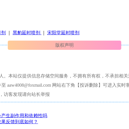
喷剂
｜
黑豹延时喷剂
｜
宋阳堂延时喷剂
版权声明
本人。本站仅提供信息存储空间服务，不拥有所有权，不承担相关
aw4008@foxmail.com 网站右下角【投诉删除】可进入实时
，访客发现请向站长举报
会产生副作用和依赖性吗
效果反馈到底如何？