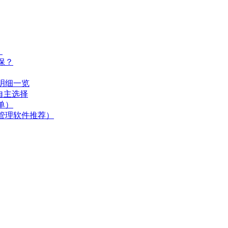
）
保？
明细一览
自主选择
单）
管理软件推荐）