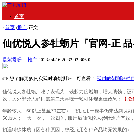
首页
›
首页
›
推广
›
正文
仙优悦人参牡蛎片『官网-正 品
是紫霞呀！
推广
2023-04-16 20:32:02
806
0
👉 想了解更多真实延时喷剂测评，可查看：
延时喷剂测评栏
仙优悦人参牡蛎片吃了表现为，勃起力度增加，增大助勃，还
效，另外部分人群则需第二天再吃一粒可体现更佳效果；
【 总
年龄较大（
60以上甚至70左右），如服用一粒半仍未达到良
50后人；一天一次，一次2粒，服用后仙优悦人参牡蛎片有效
如遇特殊体质（因各种原因，曾经服用各种产品均无效果的）