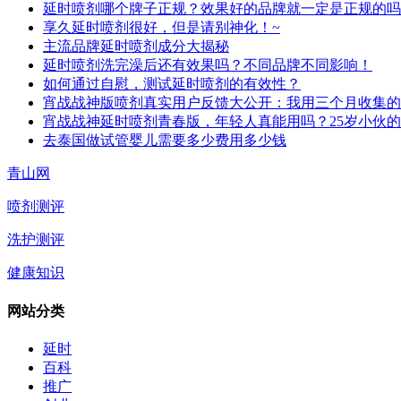
延时喷剂哪个牌子正规？效果好的品牌就一定是正规的吗
享久延时喷剂很好，但是请别神化！~
主流品牌延时喷剂成分大揭秘
延时喷剂洗完澡后还有效果吗？不同品牌不同影响！
如何通过自慰，测试延时喷剂的有效性？
宵战战神版喷剂真实用户反馈大公开：我用三个月收集的
宵战战神延时喷剂青春版，年轻人真能用吗？25岁小伙
去泰国做试管婴儿需要多少费用多少钱
青山网
喷剂测评
洗护测评
健康知识
网站分类
延时
百科
推广